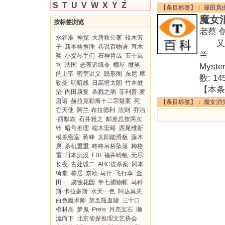
S
T
U
V
W
X
Y
Z
【条目标签】：
篠田真
魔女
按标签浏览
老蔡
水谷准
神探
大唐狄公案
铃木芳
又名: 
子
新本格推理
巷说百物语
直木
兰 作
奖
小提琴手们
石神哲哉
五十岚
均
法国
恶夜追缉令
棚屋
微笑
Myst
的上帝
密室讲义
隐形圈
东尼·席
数: 
勒曼
明暗线
日高恒太朗
竹本健
【本条
治
内田康复
杀戮之病
菲利普·麦
唐诺
赫拉克勒斯十二宗疑案
死
【条目标签】：
魔女消
亡天使
阿兰·布拉德利
法则
乔治
·西默农
石井雅之
邮差总按两次
铃
暗号推理
端木宏峪
西尾维新
模拟密室
蒋峰
太阳能滑板
藤木
禀
杀机重重
咚咚吊桥坠落
梅格
雷
日本沉没
FBI
福井晴敏
无尽
长夜
古处诚二
ABC谋杀案
冈本
绮堂
栋居
奈欧·马什
飞行伞
金
田一
腐蚀花园
半七捕物帐
马科
斯·卡拉多斯
水天一色
阿达莫夫
白色魔术师
第五瓶血罐
三十口
棺材岛
梦鬼
Preis
月亮宝石
顺
流而下
北京侦探推理文艺协会