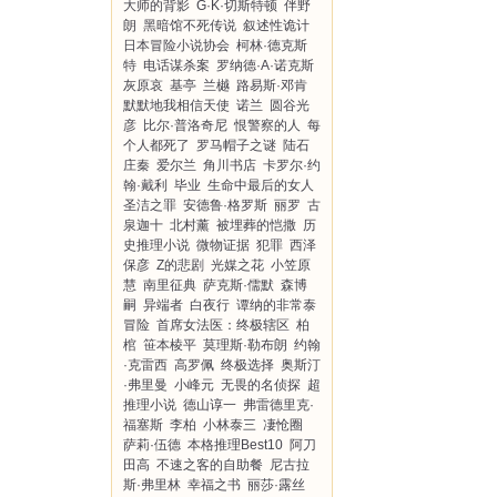
大师的背影
G·K·切斯特顿
伴野
朗
黑暗馆不死传说
叙述性诡计
日本冒险小说协会
柯林·德克斯
特
电话谋杀案
罗纳德·A·诺克斯
灰原哀
基亭
兰樾
路易斯·邓肯
默默地我相信天使
诺兰
圆谷光
彦
比尔·普洛奇尼
恨警察的人
每
个人都死了
罗马帽子之谜
陆石
庄秦
爱尔兰
角川书店
卡罗尔·约
翰·戴利
毕业
生命中最后的女人
圣洁之罪
安德鲁·格罗斯
丽罗
古
泉迦十
北村薰
被埋葬的恺撒
历
史推理小说
微物证据
犯罪
西泽
保彦
Z的悲剧
光媒之花
小笠原
慧
南里征典
萨克斯·儒默
森博
嗣
异端者
白夜行
谭纳的非常泰
冒险
首席女法医：终极辖区
柏
棺
笹本棱平
莫理斯·勒布朗
约翰
·克雷西
高罗佩
终极选择
奥斯汀
·弗里曼
小峰元
无畏的名侦探
超
推理小说
德山谆一
弗雷德里克·
福塞斯
李柏
小林泰三
凄怆圈
萨莉·伍德
本格推理Best10
阿刀
田高
不速之客的自助餐
尼古拉
斯·弗里林
幸福之书
丽莎·露丝