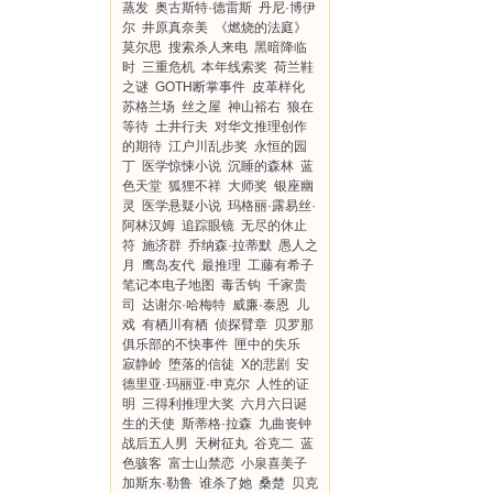
蒸发
奥古斯特·德雷斯
丹尼·博伊
尔
井原真奈美
《燃烧的法庭》
莫尔思
搜索杀人来电
黑暗降临
时
三重危机
本年线索奖
荷兰鞋
之谜
GOTH断掌事件
皮革样化
苏格兰场
丝之屋
神山裕右
狼在
等待
土井行夫
对华文推理创作
的期待
江户川乱步奖
永恒的园
丁
医学惊悚小说
沉睡的森林
蓝
色天堂
狐狸不祥
大师奖
银座幽
灵
医学悬疑小说
玛格丽·露易丝·
阿林汉姆
追踪眼镜
无尽的休止
符
施济群
乔纳森·拉蒂默
愚人之
月
鹰岛友代
最推理
工藤有希子
笔记本电子地图
毒舌钩
千家贵
司
达谢尔·哈梅特
威廉·泰恩
儿
戏
有栖川有栖
侦探臂章
贝罗那
俱乐部的不快事件
匣中的失乐
寂静岭
堕落的信徒
X的悲剧
安
德里亚·玛丽亚·申克尔
人性的证
明
三得利推理大奖
六月六日诞
生的天使
斯蒂格·拉森
九曲丧钟
战后五人男
天树征丸
谷克二
蓝
色骇客
富士山禁恋
小泉喜美子
加斯东·勒鲁
谁杀了她
桑楚
贝克