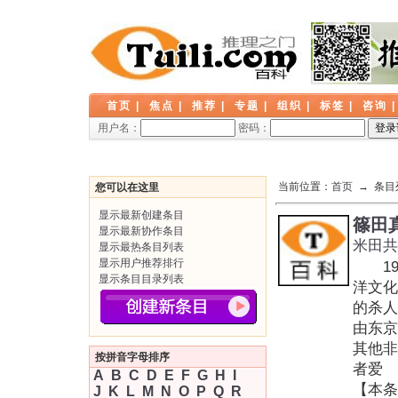
首页
|
焦点
|
推荐
|
专题
|
组织
|
标签
|
咨询
用户名：
密码：
当前位置：
首页
→ 条目
您可以在这里
显示最新创建条目
篠田
显示最新协作条目
米田共
显示最热条目列表
显示用户推荐排行
19
显示条目目录列表
洋文化
的杀人
由东京
其他非
按拼音字母排序
者爱
A
B
C
D
E
F
G
H
I
【本条
J
K
L
M
N
O
P
Q
R