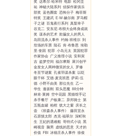
奖
达希尔·哈米特
电影
松冈圭
祐
神秘大陆系列
侦探作家俱乐
部奖
蓝色圈套
恐怖分子
梅菲斯
特奖
王建武
E·W·赫尔南
罗马帽
子之谜
百鬼夜行系列
真梨幸子
谷克二
安东尼·布彻大会终身成就
奖
谋杀的艺术
欺骗女人的男人
岛田流杀人事件
约翰·班维尔
到
坟场的车票
陆石
肯·布鲁恩
埃勒
里·奎因
犯罪
小岛元太
英国犯罪
作家协会
广义推理小说
安和寅
吉
盗梦空间
福尔摩斯
犀川创平
金发女人两种微笑的女人
罗修
冬至节谜案
孔雀羽谋杀案
以眨
眼干杯
艾德·麦克班恩
萨莉·伍
德
小野不由美
那位先生
乙一
华生
逢坂刚
双头恶魔
88分钟
林肯·莱姆
空中花园
黑猫馆手记
杀手餐厅
户板康二
异邦骑士
第
五瓶血罐
柏棺
犹大之窗
庆长之
壶
《班森杀人事件》
藤田宜永
石原慎太郎
杰克·福翠尔
深町秋
生
王妃的遇难船
哥特式小说
黑
崎视音
脑男
虚线的恶意
天才的
价值
FBI
冰镜庄杀人事件
徐俊