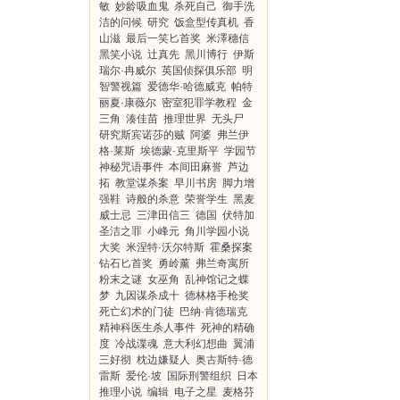
敏
妙龄吸血鬼
杀死自己
御手洗
洁的问候
研究
饭盒型传真机
香
山滋
最后一笑匕首奖
米澤穗信
黑笑小说
辻真先
黑川博行
伊斯
瑞尔·冉威尔
英国侦探俱乐部
明
智警视篇
爱德华·哈德威克
帕特
丽夏·康薇尔
密室犯罪学教程
金
三角
湊佳苗
推理世界
无头尸
研究斯宾诺莎的贼
阿婆
弗兰伊
格·莱斯
埃德蒙·克里斯平
学园节
神秘咒语事件
本间田麻誉
芦边
拓
教堂谋杀案
早川书房
脚力增
强鞋
诗般的杀意
荣誉学生
黑麦
威士忌
三津田信三
德国
伏特加
圣洁之罪
小峰元
角川学园小说
大奖
米涅特·沃尔特斯
霍桑探案
钻石匕首奖
勇岭薰
弗兰奇寓所
粉末之谜
女巫角
乱神馆记之蝶
梦
九因谋杀成十
德林格手枪奖
死亡幻术的门徒
巴纳·肯德瑞克
精神科医生杀人事件
死神的精确
度
冷战谍魂
意大利幻想曲
翼浦
三好彻
枕边嫌疑人
奥古斯特·德
雷斯
爱伦·坡
国际刑警组织
日本
推理小说
编辑
电子之星
麦格芬