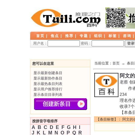
首页
|
焦点
|
推荐
|
专题
|
组织
|
标签
|
咨询
用户名：
密码：
当前位置：
首页
→ 条目
您可以在这里
显示最新创建条目
阿文的
显示最新协作条目
老蔡
创
显示最热条目列表
作者: 
显示用户推荐排行
234 
显示条目目录列表
理名作
收录7
【本条
【条目标签】：
阿文的
按拼音字母排序
A
B
C
D
E
F
G
H
I
J
K
L
M
N
O
P
Q
R