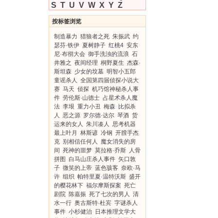
S
T
U
V
W
X
Y
Z
按标签浏览
制造暴力
猎狼者之死
朱振武
约
瑟芬·铁伊
夏树静子
红桃4
安东
尼·布彻大会
御手洗浊的流浪
石
井雅之
夜间经理
桐野夏生
杰森·
斯坦森
少女的坟墓
明智小五郎
童谣杀人
全国第四届侦探小说大
赛
马天
侦探
机巧馆神秘杀人事
件
劳伦斯·山德士
占星术杀人魔
法
李垠
重力小丑
梅森
比拟杀
人
恶之源
罗尔德·达尔
琴酒
货
运来的女人
朱川凑人
思考机器
最上叶月
林斯谚
冷钢
开膛手杰
克
别相信任何人
魔女消失的房
间
死神的噩梦
莫拉格·乔斯
人骨
拼图
白马山庄杀人事件
矢口敦
子
微笑的上帝
蓝色骇客
奈欧·马
许
组织
帕特里夏·温特沃斯
盛开
的樱花林下
福尔摩斯探案
死亡
剧院
陈嘉振
死了七次的男人
清
水一行
奥古斯特·杜宾
字谜杀人
事件
小杉健治
日本推理文学大