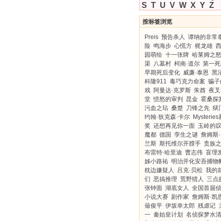
S
T
U
V
W
X
Y
Z
按标签浏览
Preis
预告杀人
谭纳的非常
险
鸣海步
心慌方
梶龙雄
园萌绘
十一张牌
哈莱姆之
渠
八墓村
柯南·道尔
第一死
早期死后变化
威廉·泰恩
黑
科隆911
毒巧克力命案
骗子
戏
阿曼达·克罗斯
朱酋
夜叉
堂
愤怒的审判
昆金
霍桑探
污血之玷
桑楚
刀锋之先
狱
约翰·狄克森·卡尔
Mysterie
奖
还想再见你一面
玉岭的
魔都
德国
孪生之谜
詹姆斯·
兰斯
斯托维尔开膛手
贵族
布雷特·哈里迪
曹志伟
盲理
姊小路祐
明治开化安吾捕物
枕边嫌疑人
吕克·贝松
我的
们
恶搞推理
荒野猎人
三点
张钟面
湖底女人
全国首届
小说大赛
剧作家
詹姆斯·凯
薙俊平
伊坂幸太郎
残虐记
一
秦始皇计划
名侦探梦水