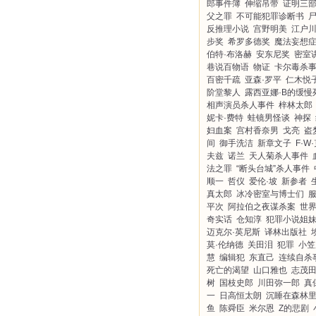
郎事件簿
伸缩吊带
证明三
父之罪
不可能犯罪诊断书
反推理小说
宫野明美
江户
步奖
希罗多德奖
魔法妄想
伯特·布洛赫
安东尼奖
密室
巷说百物语
物证
卡尔毒杀
百密千疏
亚森·罗平
仁木悦
阶堂黎人
露西亚娜·B的缓慢
相声演员杀人事件
梓林太郎
妮卡·费特
蛙镜男怪谈
神探
妇血案
宫村香奈男
戈亮
盗
间
御手洗洁
新章文子
F·W
夫兹
诺兰
天人菊杀人事件
法之罪
“断头台城”杀人事件
顺一
哲仪
爱伦·坡
新参者
真太郎
冰冷密室与博士们
平次
阿拉伯之夜谋杀案
世
奇实话
仓知淳
犯罪小说姐
迈克尔·英尼斯
译林出版社
莫·伦纳德
关田泪
犯罪
小笠
慧
编辑犯
东直己
连续自杀
死亡的渴望
山口雅也
志茂
树
国枝史郎
川田弥一郎
真
一
日高恒太朗
沉睡在森林
鱼
陈舜臣
米尔恩
Z的悲剧