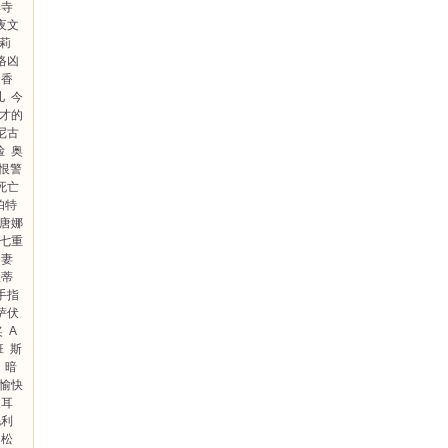
禅寺
夜文
朱莉
络凶
香
儿
今
才的
尼古
脸
奥
恨警
死亡
帕特
唐娜
七重
妻
亚蒂
手指
萨伏
奖
A
班
斯
暗
愉快
人耳
毛利
松