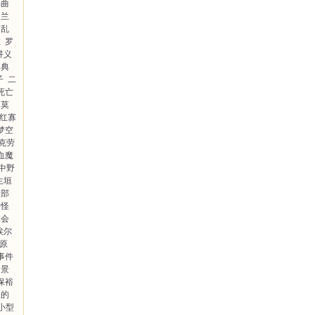
部曲
尸兰
川乱
症
罗
讲义
事典
子
二
死亡
莫
红寡
梦空
·克劳
血魔
中野
生垣
服部
界怪
妹会
埃尔
原
事件
田景
保裕
里的
小型