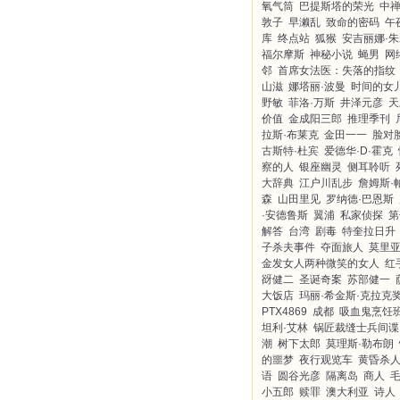
氧气筒
巴提斯塔的荣光
中
敦子
早濑乱
致命的密码
午
库
终点站
狐猴
安吉丽娜·
福尔摩斯
神秘小说
蝇男
网
邻
首席女法医：失落的指纹
山滋
娜塔丽·波曼
时间的女
野敏
菲洛·万斯
井泽元彦
天
价值
金成阳三郎
推理季刊
拉斯·布莱克
金田一一
脸对
古斯特·杜宾
爱德华·D·霍克
察的人
银座幽灵
侧耳聆听
大辞典
江户川乱步
詹姆斯·
森
山田里见
罗纳德·巴恩斯
·安德鲁斯
翼浦
私家侦探
第
解答
台湾
剧毒
特奎拉日升
子杀夫事件
夺面旅人
莫里
金发女人两种微笑的女人
红
谺健二
圣诞奇案
苏部健一
大饭店
玛丽·希金斯·克拉克
PTX4869
成都
吸血鬼烹饪
坦利·艾林
锅匠裁缝士兵间谍
潮
树下太郎
莫理斯·勒布朗
的噩梦
夜行观览车
黄昏杀
语
圆谷光彦
隔离岛
商人
小五郎
赎罪
澳大利亚
诗人