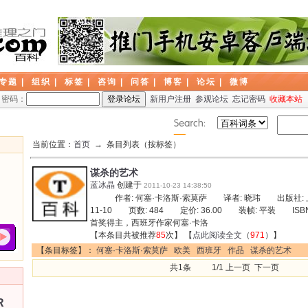
专题
|
组织
|
标签
|
咨询
|
问答
|
博客
|
论坛
|
微博
密码：
新用户注册
参观论坛
忘记密码
收藏本站
当前位置：
首页
→ 条目列表（按标签）
谋杀的艺术
蓝冰晶
创建于
2011-10-23 14:38:50
作者: 何塞·卡洛斯·索莫萨 译者: 晓玮 出版社: 
11-10 页数: 484 定价: 36.00 装帧: 平装 ISBN
首奖得主，西班牙作家何塞·卡洛
【本条目共被推荐
85
次】 【
点此阅读全文
（
971
）】
【条目标签】：
何塞·卡洛斯·索莫萨
欧美
西班牙
作品
谋杀的艺术
共1条 1/1 上一页 下一页
R