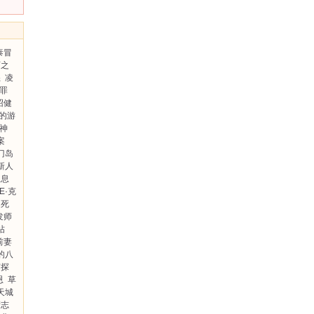
泰冒
西之
怒
凌
罪
沼健
的游
神
案
门岛
s新人
叹息
E·克
之死
发师
帖
前妻
的八
侦探
恩
草
天城
清志