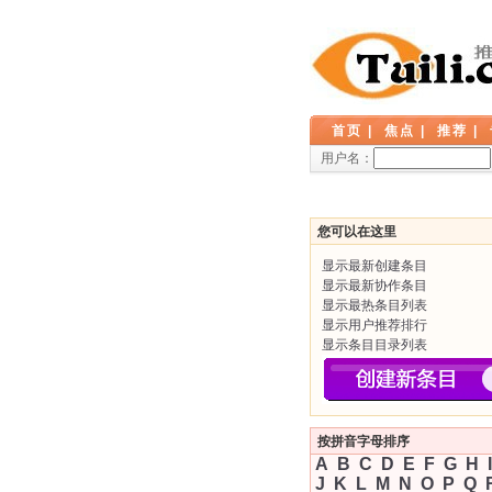
首页
|
焦点
|
推荐
|
用户名：
您可以在这里
显示最新创建条目
显示最新协作条目
显示最热条目列表
显示用户推荐排行
显示条目目录列表
按拼音字母排序
A
B
C
D
E
F
G
H
I
J
K
L
M
N
O
P
Q