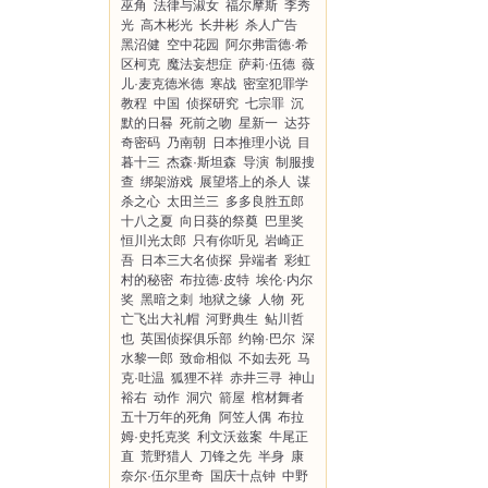
巫角
法律与淑女
福尔摩斯
李秀
光
高木彬光
长井彬
杀人广告
黑沼健
空中花园
阿尔弗雷德·希
区柯克
魔法妄想症
萨莉·伍德
薇
儿·麦克德米德
寒战
密室犯罪学
教程
中国
侦探研究
七宗罪
沉
默的日晷
死前之吻
星新一
达芬
奇密码
乃南朝
日本推理小说
目
暮十三
杰森·斯坦森
导演
制服搜
查
绑架游戏
展望塔上的杀人
谋
杀之心
太田兰三
多多良胜五郎
十八之夏
向日葵的祭奠
巴里奖
恒川光太郎
只有你听见
岩崎正
吾
日本三大名侦探
异端者
彩虹
村的秘密
布拉德·皮特
埃伦·内尔
奖
黑暗之刺
地狱之缘
人物
死
亡飞出大礼帽
河野典生
鲇川哲
也
英国侦探俱乐部
约翰·巴尔
深
水黎一郎
致命相似
不如去死
马
克·吐温
狐狸不祥
赤井三寻
神山
裕右
动作
洞穴
箭屋
棺材舞者
五十万年的死角
阿笠人偶
布拉
姆·史托克奖
利文沃兹案
牛尾正
直
荒野猎人
刀锋之先
半身
康
奈尔·伍尔里奇
国庆十点钟
中野