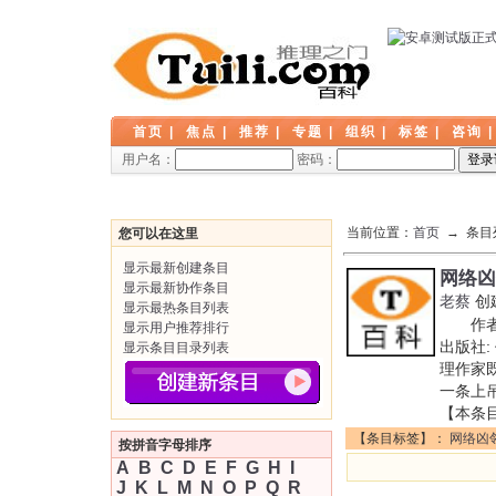
首页
|
焦点
|
推荐
|
专题
|
组织
|
标签
|
咨询
用户名：
密码：
当前位置：
首页
→ 条目
您可以在这里
显示最新创建条目
网络凶
显示最新协作条目
老蔡
创
显示最热条目列表
作者: 
显示用户推荐排行
出版社:
显示条目目录列表
理作家
一条上
【本条
【条目标签】：
网络凶
按拼音字母排序
A
B
C
D
E
F
G
H
I
J
K
L
M
N
O
P
Q
R