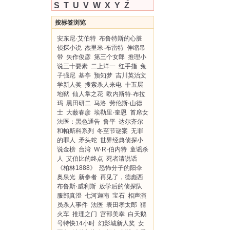
S
T
U
V
W
X
Y
Z
按标签浏览
安东尼·艾伯特
布鲁特斯的心脏
侦探小说
杰里米·布雷特
伸缩吊
带
矢作俊彦
第三个女郎
推理小
说三十要素
二上洋一
红手指
兔
子强尼
基亭
预知梦
吉川英治文
学新人奖
搜索杀人来电
十五层
地狱
仙人掌之花
欧内斯特·布拉
玛
黑田研二
马洛
劳伦斯·山德
士
大薮春彦
埃勒里·奎恩
首席女
法医：黑色通告
鲁平
达尔齐尔
和帕斯科系列
冬至节谜案
无罪
的罪人
矛头蛇
世界经典侦探小
说金榜
台湾
W·R·伯内特
童谣杀
人
艾伯比的终点
死者请说话
《柏林1888》
恐怖分子的阳伞
奥泉光
新参者
再见了，德彪西
布鲁斯·威利斯
放学后的侦探队
服部真澄
七河迦南
宝石
相声演
员杀人事件
法医
表田孝太郎
猜
火车
推理之门
宫部美幸
白天鹅
号特快14小时
幻影城新人奖
女