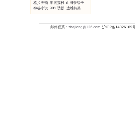
格拉夫顿
湖底荒村
山田奈绪子
神秘小说
99%诱拐
达维特奖
邮件联系：
zhejiong@126.com
沪ICP备14026169