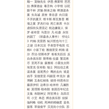
顺一
宠物先生
伊恩·弗莱明
芭芭
拉·弗莱德金
毒舌钩
小学馆
以眨
眼干杯
厌魅·附体之物
啤酒谋杀
案
矢岛诚
原尞
青谷彦
向日葵
不开的夏天
维卡斯·斯瓦鲁普
断
项之案
罗杰行动
死亡座席
卡尔
虚拟街头漂流记
枕边嫌疑人
保
罗·崔布雷
马普尔
凡·杜森
永恒
的园丁
《班森杀人事件》
悖论1
3
约翰·克雷西
鲇川哲也与十三
之谜
日本沉没
手表型手电筒
红
桃4
小坂了稔
雅德里安·柯南·道
尔
乔治·切斯布罗
爸爸失踪后
反
自杀俱乐部
斯蒂格·拉森
繁花将
尽
至死不渝
森雅裕
小栗虫太郎
埃里克·安布勒
瑞士
阿拉伯之夜
谋杀案
道尾秀介
鹰的去向
谁是
凶手
安德里亚·玛丽亚·申克尔
森
博嗣
五条红鲱鱼
彼得·特恩布尔
藤原伊织
达希尔·哈米特
几濑胜
彬
莫理斯·勒布朗
奎因百年纪念
文集
布朗神父
阿笠博士
岛田庄
司
小艾
单恋
搏击俱乐部
侦探
伽利略
动机
死神的精确度
蓝色
骇客
草薙俊平
贝克街小分队
苏·