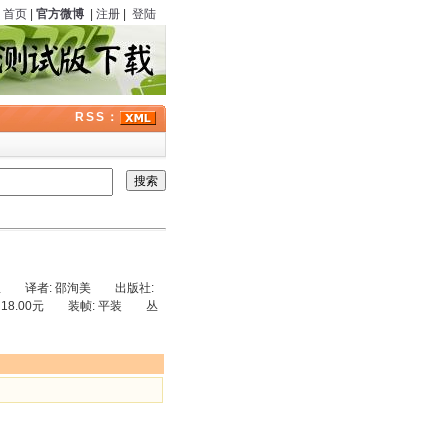
首页
|
官方微博
|
注册
|
登陆
RSS：
马克·吐温 译者: 邵洵美 出版社:
 18.00元 装帧: 平装 丛