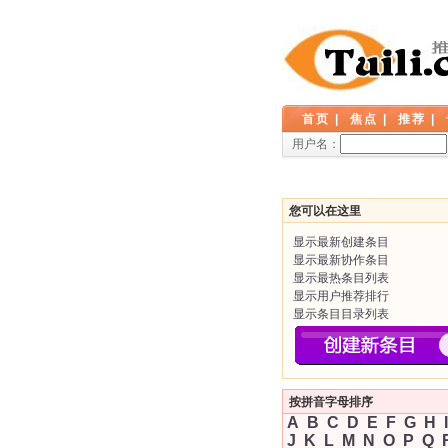
首页
|
焦点
|
推荐
|
用户名：
您可以在这里
显示最新创建条目
显示最新协作条目
显示最热条目列表
显示用户推荐排行
显示条目目录列表
按拼音字母排序
A
B
C
D
E
F
G
H
I
J
K
L
M
N
O
P
Q