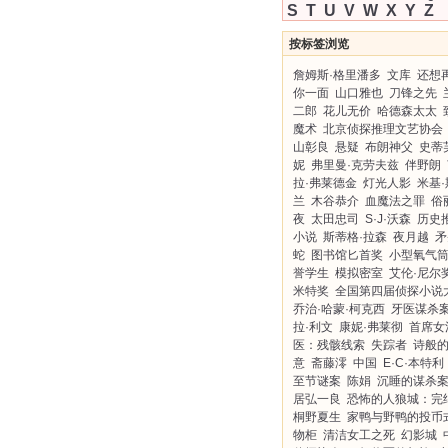
S
T
U
V
W
X
Y
Z
按标签浏览
詹姆斯·格里潘多
文库
还想
你一面
山口雅也
刀锋之先
二郎
花儿无价
哈德森太太
魔术
北京侦探推理文艺协会
山彰良
悬疑
布朗神父
史蒂
妮
弗里曼·克劳夫兹
伴野朗
拉·弗莱德金
灯光人影
米基
兰
木谷恭介
血魔法之罪
俗
夜
太田忠司
S·J·沃森
历史
小说
斯蒂格·拉森
夜月越
矛
蛇
图书馆匕首奖
小型氧气
誉学生
模拟密室
艾伦·尼尔
米特奖
全国第四届侦探小说
乔治·哈蒙·柯克西
牙医谋杀
拉·利文
康妮·弗莱彻
首席女
医：残骸线索
失踪者
诗般
意
斋藤澪
中国
E·C·本特利
至节谜案
陈娟
沉睡的谋杀
居弘一良
恐怖的人狼城：完
桐野夏生
家鸭与野鸭的投币
物柜
清洁女工之死
幻影城