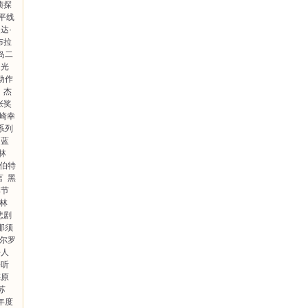
侦探
平线
达·
布拉
岛二
之光
动作
杰
张奖
崎幸
系列
蓝
林
伯特
言
黑
季节
格林
悲剧
那须
艾尔罗
杀人
聆听
梅原
苏
年度