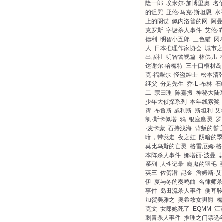
隆一郎
埃米尔·加博里奥
名
的诅咒
亚伦·马克·斯坦恩
水
上的阴谋
佩内洛普的网
阿曼
克罗斯
字谜杀人事件
艾伦·
德利
明智小五郎
三色猫
冈
人
日本推理作家协会
城市
出版社
明智警视篇
林佛儿
达谢尔·哈梅特
三十口棺材岛
克·福翠尔
怪盗绅士
松本清
继父
分足先生
乔·L·布林
石
二
宗田理
陈嘉振
神秘大陆
少年大侦探系列
本年线索奖
霄
布鲁斯·威利斯
斯坦利·艾
凯·斯卡佩塔
鸦
银座幽灵
罗
·麦卡蒙
石持浅海
背叛的誓
暗，带我走
夜之虹
阴暗的
莫比乌斯的亡灵
格雷厄姆·
本阵杀人事件
娜塔丽·波曼
系列
人性记录
魔鬼的羽毛
英三
佐贺潜
昆金
詹姆斯·
伊
夏与冬的奏鸣曲
名律师
事件
岛田流杀人事件
侧耳
加贺美雅之
奥希兹女男爵
克文
女郎她死了
EQMM
江
刺青杀人事件
推理之门票选