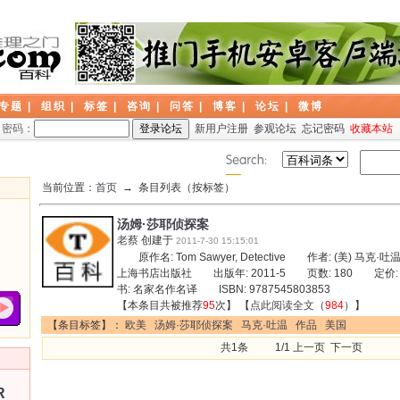
专题
|
组织
|
标签
|
咨询
|
问答
|
博客
|
论坛
|
微博
密码：
新用户注册
参观论坛
忘记密码
收藏本站
当前位置：
首页
→ 条目列表（按标签）
汤姆·莎耶侦探案
老蔡
创建于
2011-7-30 15:15:01
原作名: Tom Sawyer, Detective 作者: (美) 
上海书店出版社 出版年: 2011-5 页数: 180 定价:
书: 名家名作名译 ISBN: 9787545803853
【本条目共被推荐
95
次】 【
点此阅读全文
（
984
）】
【条目标签】：
欧美
汤姆·莎耶侦探案
马克·吐温
作品
美国
共1条 1/1 上一页 下一页
R