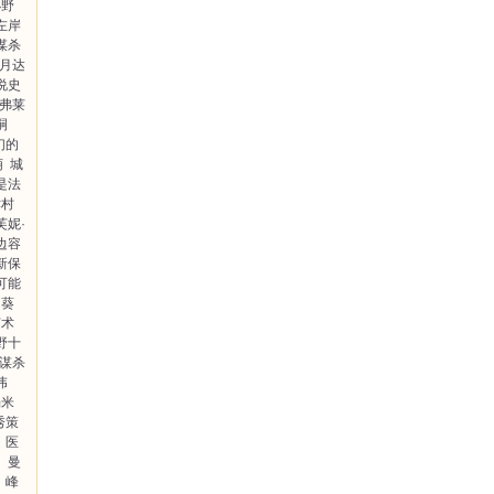
小野
左岸
谋杀
月达
说史
·弗莱
嗣
们的
萌
城
是法
津村
芙妮·
边容
新保
可能
日葵
艺术
野十
谋杀
伟
汤米
秀策
医
钢
曼
峰