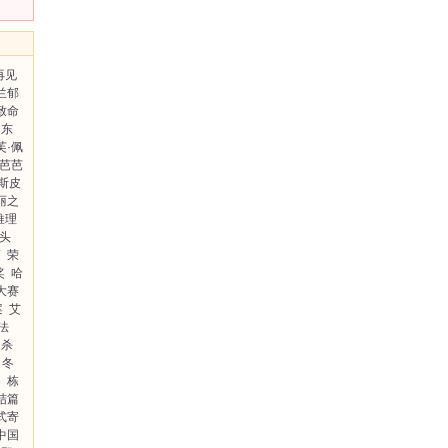
再见
兰郁
致命
东
芙·佩
芭芭
·斯皮
丽之
推理
头
筒
荣
奖
哈
大赛
案
艾
法
的杀
冬
案
栋
结篇
式寄
中国