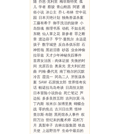
随
乔恩·克利里
梅菲斯特奖
孤
儿
学者
蔡骏
青山刚昌
阿婆
通
俗小说
冰公主
乔·L·布林
空中花
园
日本灭绝计划
独角兽谋杀案
工藤有希子
御手洗洁的旋律
小
岛惊魂
推理书系
动机
不如去死
东晓
仙人掌之花
新参者
罪之断
章
渡边容子
亨宁·曼凯尔
永远是
孩子
数字城堡
反自杀俱乐部
石
神哲哉
黑岩泪香
砂器
业余神偷
拉菲兹
天才少年神秘失踪事件
首席女法医：肉体证据
失衡的时
间
光原百合
奥泉光
意大利幻想
曲
约翰·桑代克
南丁格尔的沉默
冷言
霞流一
冈岛二人
牙医谋杀
案
SAW
石原慎太郎
世界怪奇实
话
帕诺拉马岛奇谈
日高恒太朗
日本冒险小说协会
死亡笔记
芦
边拓
多多良胜五郎
吉列尔莫·马
丁内斯
埃米尔·加博里奥
蝴蝶合
战
零的焦点
古川日出男
怪钟
查尔斯·布朗
黑死馆杀人事件
权
田万治
世纪末的魔术师
花村万
月
真梨幸子
吉林出版集团
铁血
天使
上远野浩平
生命中最后的