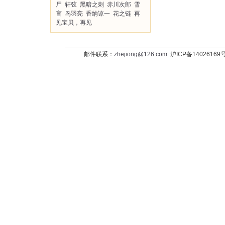
尸
轩弦
黑暗之刺
赤川次郎
雪
盲
鸟羽亮
香纳谅一
花之链
再
见宝贝，再见
邮件联系：
zhejiong@126.com
沪ICP备14026169