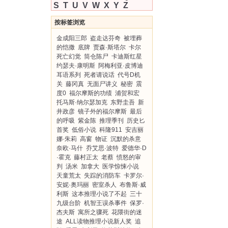
S
T
U
V
W
X
Y
Z
按标签浏览
金成阳三郎
盗走达芬奇
被埋葬
的恺撒
底牌
贾森·斯塔尔
卡尔
死亡幻觉
筒仓陈尸
卡迪斯红星
约瑟夫·康明斯
阿梅利亚·皮博迪
耳语系列
死者请说话
代号D机
关
藤冈真
无面尸讲义
秘密
震
度0
福尔摩斯的功绩
浦贺和宏
托马斯·纳尔瑟加克
东野圭吾
新
井政彦
镜子外的福尔摩斯
最后
的呼吸
紫金陈
推理季刊
历史匕
首奖
低俗小说
科隆911
安吉丽
娜·朱莉
高窗
物证
沉默的杀意
奈欧·马什
乔艾思·波特
爱德华·D
·霍克
藤村正太
老蔡
愤怒的审
判
汤米
加拿大
医学惊悚小说
天童荒太
失踪的消防车
卡罗尔·
安妮·奥玛丽
密室杀人
布鲁斯·威
利斯
这本推理小说了不起
三十
九级台阶
机智王误杀事件
保罗·
杰夫斯
寓所之骤死
花隈街的迷
途
ALL读物推理小说新人奖
追