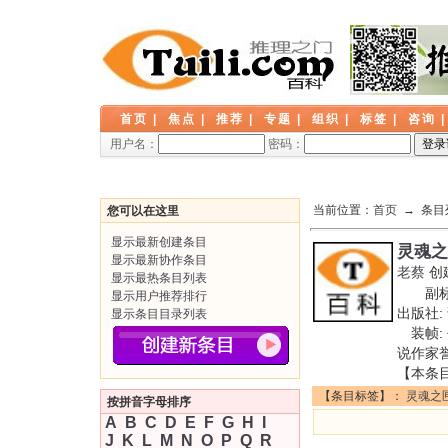
首页
|
焦点
|
推荐
|
专题
|
组织
|
标签
|
咨询
用户名：
密码：
当前位置：
首页
→ 条目
您可以在这里
显示最新创建条目
灵魂之
显示最新协作条目
老蔡
创
显示最热条目列表
副标题
显示用户推荐排行
出版社:
显示条目目录列表
装帧: 
说作家
【本条
【条目标签】：
灵魂之
按拼音字母排序
A
B
C
D
E
F
G
H
I
J
K
L
M
N
O
P
Q
R