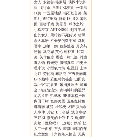
女人
安德鲁·格罗斯
侦探小说评
析
飞行伞
早期尸体变化
松本清
张奖
十五层地狱
钻石匕首奖
莱
斯利·查特里斯
悖论13
S·S·范达
因
百密千疏
海堂尊
球体之蛇
小松左京
APTX4869
翻过平城
山的女人
黑暗馆不死传说
暗黑
杀人耳语
不会笑的数学家
鸟饲
否宇
加纳一朗
穆赫兰道
月亮与
螃蟹
马克思·艾伦·柯林斯
匕首
奖
矢作俊彦
樱庭一树
山口雅也
毒舌钩
柳光秀
服部真澄
历史推
理小说
小型氧气筒
电视剧
上帝
之灯
劳伦斯·布洛克
宫野爱丽娜
L·R·赖特
彩虹村的秘密
山田真
哉
卡尔瓦多斯
笨拙推理法
韩东
金
清凉院流水
青铜神灯的诅咒
尼古拉斯·弗里林
SF新本格推理
内田干树
宫部美雪
五条红鲱鱼
娜塔丽·波曼
小说史
相声演员杀
人事件
其它
B：窃贼
浅仓卓弥
三好彻
微笑的上帝
P·D·詹姆斯
火焰，燃烧吧！
巴纳比·罗斯
怪
人二十面相
东乡
暗潮
奎因百年
纪念文集
十角馆杀人预告
无头