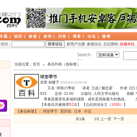
专题
|
组织
|
标签
|
咨询
|
问答
|
博客
|
论坛
|
微博
密码：
新用户注册
参观论坛
忘记密码
收藏本站
当前位置：
首页
→ 条目列表（按标签）
球形季节
老蔡
创建于
2010-6-6 20:00:28
又名: 球形の季節 译者: 王战 / 滕忠梁 作者: (日) 恩田
915 定价: 22.00 出版社: 人民文学出版社 装帧:
青春是最变化多端的谜团，成长是风险最大的挑战。 生
【本条目共被推荐
52
次】 【
点此阅读全文
（
1095
）】
【条目标签】：
球形季节
恩田陆
日本
作品
共1条 1/1 上一页 下一页
R