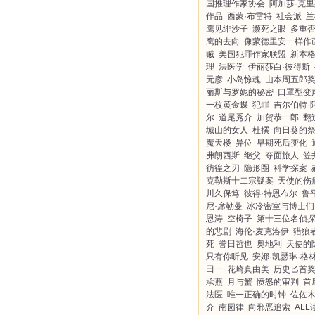
国推理作家协会
阿加莎·克
作品
西蒙·布雷特
社会派
兰
鹰见绯沙子
濒死之眼
多重
鹰的去向
像蒙德里安一样作
贼
美国犯罪作家联盟
新本
理
法医学
伊丽莎白·彼得斯
元彦
小岛惊魂
山本周五郎
丽斯与罗妮的秘密
口罩型变
一枚黄金蝶
犯罪
吉尔伯特·
尔
道尾秀介
加贺恭一郎
翻
城山的女人
杜撰
向日葵的
魔天楼
异位
早期死后变化
弗朗西斯
继父
夺面旅人
笠
彷徨之刃
隐形圈
科学探案
克勒斯十二宗疑案
天使的伤
川久保笃
彼得·特恩布尔
鲁
尼·席勒曼
冰冷密室与博士们
恩涛
空椅子
第十三位名侦
的悲剧
海伦·麦克洛伊
猎狼
死
誉田哲也
奥地利
天使的
只有你听见
安娜·凯瑟琳·格
田一
花崎真由美
历史匕首
承燕
月与蟹
愤怒的审判
首
法医
唯一正确的时钟
佐佐
介
南园律
向邪恶追索
ALL