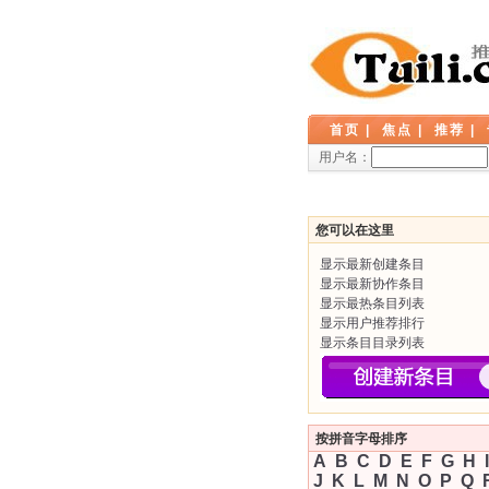
首页
|
焦点
|
推荐
|
用户名：
您可以在这里
显示最新创建条目
显示最新协作条目
显示最热条目列表
显示用户推荐排行
显示条目目录列表
按拼音字母排序
A
B
C
D
E
F
G
H
I
J
K
L
M
N
O
P
Q