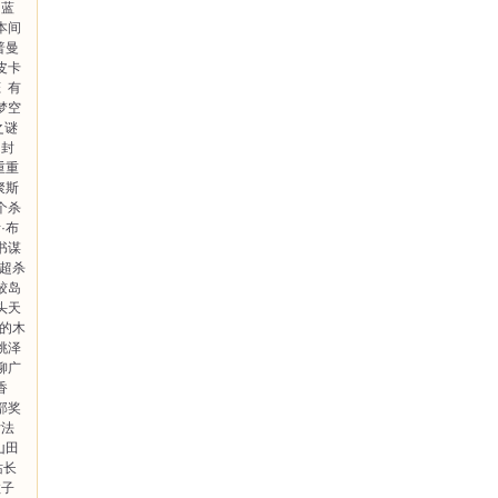
蓝
本间
普曼
皮卡
恋
有
梦空
之谜
封
重重
聚斯
个杀
·布
书谋
超杀
鲛岛
头天
的木
桃泽
柳广
香
部奖
女法
山田
站长
敦子