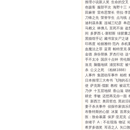
推理小说新人奖
生命的交叉
色骇客
服部平次
海野十三
田麻誉
雷布思警长
劳拉·李
刀锋之先
荣誉学生
点与线
迪利谋杀案
连城三纪彦
单
马赖义
林佛儿
至死不渝
盗
间
多萝西·L·塞耶斯
绿胶囊
黑猫馆手记
藏书室女尸之谜
印再度
哈丽雅特·范内
杀机
血魔法之罪
蓝霄
帕特里克·
金德
身份替换
罗杰行动
这
手不太冷
国庆十点钟
劳伦斯
洛克
脑髓地狱
浦贺和宏
被
杀
公义之死
《柏林1888》
人事件
集团劫车事件
柏棺
日本推理三大奇书
飞翔的石
使
萨克斯·儒默
教程
被诅咒
乃伊
十五层地狱
香山滋
胡
耕史
李敏
还想再见你一面
司
新西兰
奥田哲也
黑岩泪
妻子杀夫事件
侦探作家俱乐
布鲁特斯的心脏
冰菓
首席
医：致命暴露
保罗·亚尼克
奈绪子
A：不在现场
物证
希罗多德奖
耳语之人
矢口