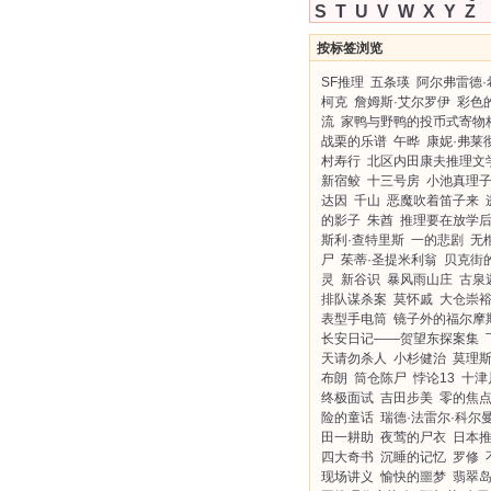
S
T
U
V
W
X
Y
Z
按标签浏览
SF推理
五条瑛
阿尔弗雷德·
柯克
詹姆斯·艾尔罗伊
彩色
流
家鸭与野鸭的投币式寄物
战栗的乐谱
午晔
康妮·弗莱
村寿行
北区内田康夫推理文
新宿鲛
十三号房
小池真理
达因
千山
恶魔吹着笛子来
的影子
朱酋
推理要在放学
斯利·查特里斯
一的悲剧
无
尸
茱蒂·圣提米利翁
贝克街
灵
新谷识
暴风雨山庄
古泉
排队谋杀案
莫怀戚
大仓崇
表型手电筒
镜子外的福尔摩
长安日记——贺望东探案集
天请勿杀人
小杉健治
莫理斯
布朗
筒仓陈尸
悖论13
十津
终极面试
吉田步美
零的焦
险的童话
瑞德·法雷尔·科尔
田一耕助
夜莺的尸衣
日本
四大奇书
沉睡的记忆
罗修
现场讲义
愉快的噩梦
翡翠