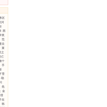
希区
的河
柜
彻
西
学奖
子
范
逝去
后
莱
棺之
的亡
迦十
裕
手
斯
下雪
·勒
川
点
危
曼
金
推理
不在
岛
韩