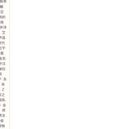
里斯蒂
樾
否定
画的
格推
井泽
奖
艾
声器
阿代
过平
祭奠
迪克·
井洁
赫拉
痕
平
东
朱
探
Z
者之
隐私
林
金
奖
师
席女
木俊
读物