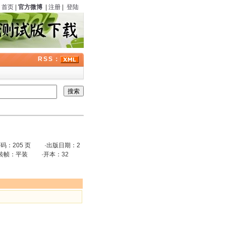
首页
|
官方微博
|
注册
|
登陆
RSS：
：205 页 ·出版日期：2
1版 ·装帧：平装 ·开本：32