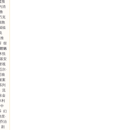
魔预
的消
布鲁
巧克
细胞
城福
说
史推
晖
假
魍魉
木悦
基安
警视
厄尔·
恶狼
破案
系列
场
流
东金
米利
中
爷
幻
勒里·
乔治
剧