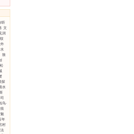
你听
德
文
见润
纹
外
香水
案
致
创
松
贼
蟹
侦探
清水
斯
木司
凶鸟·
伤痕
河魅
百年
宫村
法