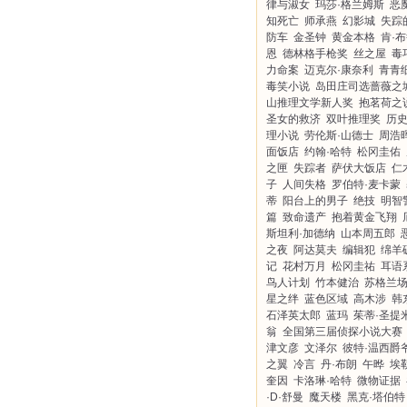
律与淑女
玛莎·格兰姆斯
恶
知死亡
师承燕
幻影城
失踪
防车
金圣钟
黄金本格
肯·
恩
德林格手枪奖
丝之屋
毒
力命案
迈克尔·康奈利
青青
毒笑小说
岛田庄司选蔷薇之
山推理文学新人奖
抱茗荷之
圣女的救济
双叶推理奖
历
理小说
劳伦斯·山德士
周浩
面饭店
约翰·哈特
松冈圭佑
之匣
失踪者
萨伏大饭店
仁
子
人间失格
罗伯特·麦卡蒙
蒂
阳台上的男子
绝技
明智
篇
致命遗产
抱着黄金飞翔
斯坦利·加德纳
山本周五郎
之夜
阿达莫夫
编辑犯
绵羊
记
花村万月
松冈圭祐
耳语
鸟人计划
竹本健治
苏格兰
星之绊
蓝色区域
高木涉
韩
石泽英太郎
蓝玛
茱蒂·圣提
翁
全国第三届侦探小说大赛
津文彦
文泽尔
彼特·温西爵
之翼
冷言
丹·布朗
午晔
埃
奎因
卡洛琳·哈特
微物证据
·D·舒曼
魔天楼
黑克·塔伯特