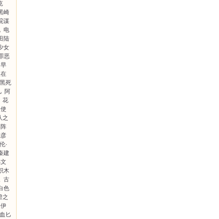
克
黑崎
院谋
晓
电
田陆
少女
罪恶
后早
鱼在
黑死
儿
阿
花
天使
队之
本阵
雅彦
伦·
秦建
鸟文
积木
三
古
白色
碧之
伊
血匕