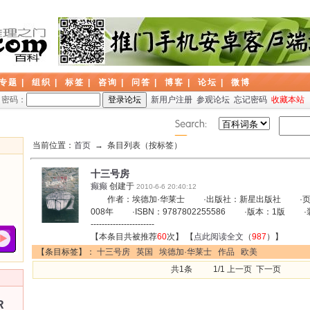
专题
|
组织
|
标签
|
咨询
|
问答
|
博客
|
论坛
|
微博
密码：
新用户注册
参观论坛
忘记密码
收藏本站
当前位置：
首页
→ 条目列表（按标签）
十三号房
癫癫
创建于
2010-6-6 20:40:12
作者：埃德加·华莱士 ·出版社：新星出版社 ·页码
008年 ·ISBN：9787802255586 ·版本：
-----------------------
【本条目共被推荐
60
次】 【
点此阅读全文
（
987
）】
【条目标签】：
十三号房
英国
埃德加·华莱士
作品
欧美
共1条 1/1 上一页 下一页
R