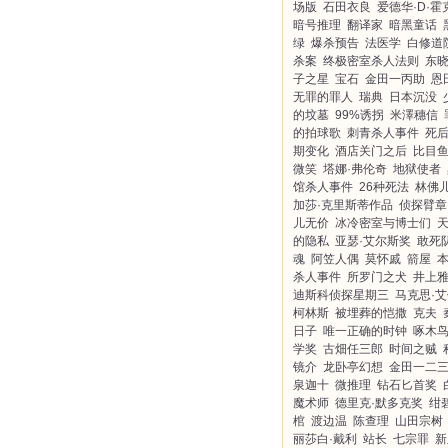
场版
石田衣良
爱德华·D·霍
暗号推理
翻译家
暗黑童话
绿
爆杀预告
法医学
白修道
杀案
终极密室杀人法则
东
子之星
宝石
金田一丙助
恩
无罪的罪人
瑞典
日本沉没
的坟墓
99%诱拐
米澤穗信
的拍球歌
刺青杀人事件
死
期变化
酒店关门之后
比目
微笑
塔娜·弗伦奇
地狱使者
馆杀人事件
26种死法
林佛
加莎·克里斯蒂作品
侦探臂章
儿无价
冰冷密室与博士们
的隐私
亚瑟·艾尔斯奖
敢死
魂
阿笠人偶
莫怀戚
箭屋
杀人事件
所罗门之犬
井上
迪斯科侦探星期三
马克思·艾
柯林斯
被埋葬的恺撒
克夫
日子
唯一正确的时钟
啄木
学奖
古畑任三郎
时间之贼
镜介
龙卧亭幻想
金田一二
泉迦十
微推理
钻石匕首奖
魔术师
德里克·默多克奖
绀
棺
渡边温
陈查理
山田宗树
丽莎白·戴利
站长
七宗罪
新