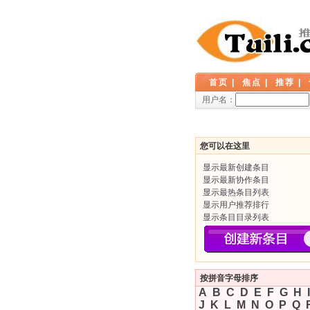
首页
|
焦点
|
推荐
|
用户名：
您可以在这里
显示最新创建条目
显示最新协作条目
显示最热条目列表
显示用户推荐排行
显示条目目录列表
按拼音字母排序
A
B
C
D
E
F
G
H
I
J
K
L
M
N
O
P
Q