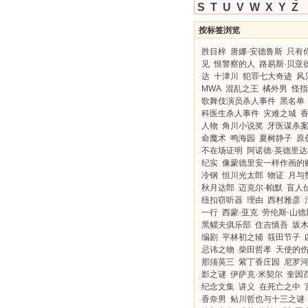
S
T
U
V
W
X
Y
Z
按标签浏览
胜目梓
唐娜·安德鲁斯
只有
见
恨警察的人
路易斯·贝亚
达
十津川
犯罪七大奇迹
风
MWA
混乱之王
橘外男
怪指
歌舞伎演员杀人事件
黑名单
科医生杀人事件
灾难之城
人物
角川小说奖
牙医谋杀
命魔术
鸣海园
夏树静子
原
不在场证明
阿诺德·英德里达
纪实
像蒙德里安一样作画的
冷钢
恒川光太郎
物证
月与
秋月达郎
迈克尔·帕默
盲人
纽扣窃听器
理由
西村雅彦
一行
西蒙·亚克
劳伦斯·山德
黑鳏夫俱乐部
住吉慎吾
坂
编剧
平林初之辅
筱田节子
忌讳之物
柴田哲孝
天使的
那须英三
紫丁香庄园
尼罗
影之谜
伊萨克·米契尔
奎因
纪念文集
讲义
在死亡之中
香奈男
鲇川哲也与十三之谜