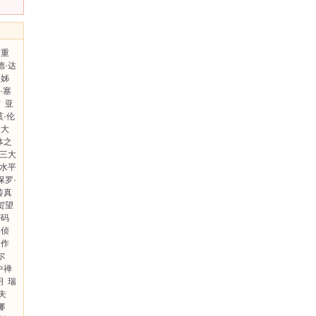
多重
德·达
姊
·塞
信
亚
莫·伦
大
体之
三大
水平
保罗·
传真
贺望
密码
名侦
作
尔
中禅
明
瑞
夫
娜