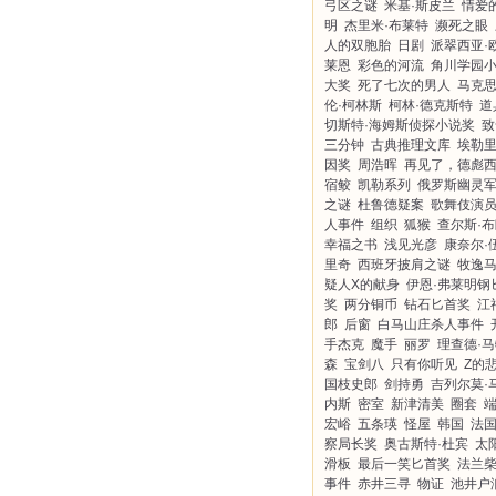
弓区之谜
米基·斯皮兰
情爱
明
杰里米·布莱特
濒死之眼
人的双胞胎
日剧
派翠西亚·
莱恩
彩色的河流
角川学园
大奖
死了七次的男人
马克思
伦·柯林斯
柯林·德克斯特
道
切斯特·海姆斯侦探小说奖
致
三分钟
古典推理文库
埃勒里
因奖
周浩晖
再见了，德彪
宿鲛
凯勒系列
俄罗斯幽灵
之谜
杜鲁德疑案
歌舞伎演
人事件
组织
狐猴
查尔斯·
幸福之书
浅见光彦
康奈尔·
里奇
西班牙披肩之谜
牧逸
疑人X的献身
伊恩·弗莱明钢
奖
两分铜币
钻石匕首奖
江
郎
后窗
白马山庄杀人事件
手杰克
魔手
丽罗
理查德·
森
宝剑八
只有你听见
Z的
国枝史郎
剑持勇
吉列尔莫·
内斯
密室
新津清美
圈套
宏峪
五条瑛
怪屋
韩国
法
察局长奖
奥古斯特·杜宾
太
滑板
最后一笑匕首奖
法兰
事件
赤井三寻
物证
池井户