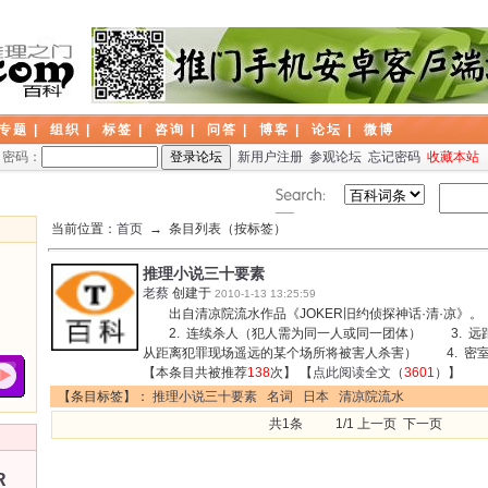
专题
|
组织
|
标签
|
咨询
|
问答
|
博客
|
论坛
|
微博
密码：
新用户注册
参观论坛
忘记密码
收藏本站
当前位置：
首页
→ 条目列表（按标签）
推理小说三十要素
老蔡
创建于
2010-1-13 13:25:59
出自清凉院流水作品《JOKER旧约侦探神话·清·凉》。
2. 连续杀人（犯人需为同一人或同一团体） 3. 远
从距离犯罪现场遥远的某个场所将被害人杀害） 4. 
【本条目共被推荐
138
次】 【
点此阅读全文
（
3601
）】
【条目标签】：
推理小说三十要素
名词
日本
清凉院流水
共1条 1/1 上一页 下一页
R