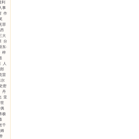
波利
人事
窗
作
奖
无罪
说昂
三大
莱
分
斯东·
房
梓
怪
森
人
德郎
克雷
米尔
史密
男
丹
光
亚
学世
人偶
终极
森
老千
詹姆
带