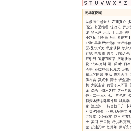
S
T
U
V
W
X
Y
Z
按标签浏览
从前有个老女人
石川真介
否定
舒适推理
惊魂记
罗尔
尔
第六感
思念
十五层地狱
小路祐
计数器少年
多萝西·L
耶斯
早期尸体现象
米泽穗
瑟·艾尔斯奖
私家侦探
埃尔
纳德
电视剧
箭屋
刀锋之先
坪砂男
追想五断章
厌魅·附
物
菲洛·万斯
远山和叶
日本
奇书
布拉姆·史托克奖
东晓
线上的阴谋
书系
奇想天动
崔布雷
莫妮卡·费特
饭盒型
机
大阪圭吉
黄昏杀人耳语
东
谋杀与创造之时
达芬奇
怪人二十面相
鲇川哲也奖
探梦水清志郎事件簿
城昌幸
家
渡边淳一
特奎拉日升
卡
利奥·布鲁斯
不在现场讲义
寺秋彦
女雕刻家
伊恩·弗莱
士
美国
弗里曼·威尔斯·克劳
兹
莎迪死时
乾路加
罗斯安