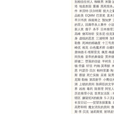
别相信任何人
蜘蛛男
米隆·
塔
地底兽国
重播
黑死馆杀
件
米涅特·沃尔特斯
犹大之
品欧美
EQMM
巴里奖
直木
早川书房
殊能将之
预知梦
的罪人
回廊亭杀人事件
小
新人奖
瘦子
杀手
日本推理
高峰
侧耳聆听
安东尼·伯克
身
虚线的恶意
三浦明博
加
勒鲁
死神的精确度
十三号
崎优
相克
白色魔术师
白蝶
唐纳德·E·维斯雷克
佩里·梅
间失格
皇帝的鼻烟壶
贯井
谺健二
堕落的信徒
半村良
顿·劳森
轩弦
约翰·莫蒂默
恩
约瑟芬·贝尔
帕特里夏·海
斯
蔡骏
死亡实验
吴谁
鼠
尼斯·勒翰
第四射手
小鹰信
洲
上锁的房间
陈舜臣的文
界
凶画
毒药
陈查理
阿笠
历史推理小说
首席女法医：
辖区
嫌疑犯X的献身
S·J·沃
长安日记——贺望东探案集
高野和明
魔女消失的房间
斯·李·贝克
迪莉斯奖
射球皮