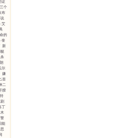
的证
三个
欧布
小说
·艾
具
命的
·奎
西
新
军舰
员杀
布朗
伍尔
马
嫌
匕首
神二
开膛
马特
悲剧
马丁
端木
国警
阳能
柴思
润