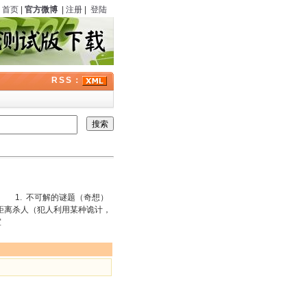
首页
|
官方微博
|
注册
|
登陆
RSS：
 1. 不可解的谜题（奇想）
距离杀人（犯人利用某种诡计，
密室