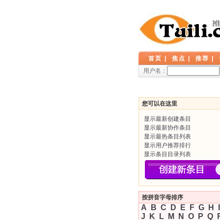
首页
|
焦点
|
推荐
|
用户名：
您可以在这里
显示最新创建条目
显示最新协作条目
显示最热条目列表
显示用户推荐排行
显示条目目录列表
按拼音字母排序
A
B
C
D
E
F
G
H
I
J
K
L
M
N
O
P
Q