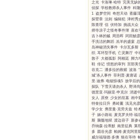
之光
卡洛琳·哈特
完美无缺
侦探
学校教师杀人事件
科隆
1
盗梦空间
奇想天动
斋藤
探臂章
法则
编辑犯
津村秀
陈查理
信
伏特加
挑战大众
师寺凉子之怪奇事件簿
喜欢
吉卜林的贼
周浩晖
冈田鯱
手洗洁的舞蹈
羔羊的盛宴
岛神秘消失事件
卡尔瓦多斯
织
耳环型手机
亡灵舞厅
中
敦子
大都孤影
阿根廷
脚力
鞋
传记
愤怒的审判
宫部美
谷克二
潘多拉的救赎
波洛
城”杀人事件
菲利普·麦唐诺
里·迪弗
电锯惊魂5
放学后的
探队
下雪天请勿杀人
野泽
德里亚·玛丽亚·申克尔
消逝
女人
原尞
少女的坟墓
画中
特奎拉日升
勇岭薰
浅见光
学少女
弗里曼·克劳夫兹
铃
子
姊小路祐
麦克罗夫特·福
斯
脑髓地狱
渡边容子
新参
乔纳森·拉蒂默
南里征典
莱
多
圆谷光彦
帕姆·麦克阿里
威尔福瑞德·多佛
狼在等待