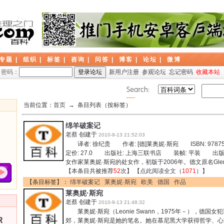
专题
|
组织
|
标签
|
咨询
|
问答
|
博客
|
论坛
|
微博
密码：
新用户注册
参观论坛
忘记密码
收藏本站
当前位置：
首页
→ 条目列表（按标签）
绵羊破案记
老蔡
创建于
2010-9-13 21:52:03
译者: 徐纪贵 作者: [德]莱奥妮·斯宛 ISBN: 9787
定价: 27.0 出版社: 上海三联书店 装帧: 平装 出版
女作家莱奥妮·斯宛的处女作，初版于2006年。德文原名Gle
【本条目共被推荐
52
次】 【
点此阅读全文
（
1071
）】
【条目标签】：
绵羊破案记
莱奥妮·斯宛
欧美
德国
作品
莱奥妮·斯宛
老蔡
创建于
2010-9-13 21:48:32
莱奥妮·斯宛（Leonie Swann，1975年－），德国
R
郊，莱奥妮·斯宛是她的笔名。她在慕尼黑大学获得哲学、