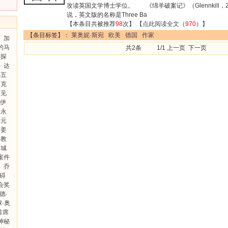
攻读英国文学博士学位。 《绵羊破案记》（Glennkill，
说，英文版的名称是Three Ba
【本条目共被推荐
98
次】 【
点此阅读全文
（
970
）】
【条目标签】：
莱奥妮·斯宛
欧美
德国
作家
画
加
的马
共2条 1/1 上一页 下一页
侦探
壶
达
小五
相克
鹰见
铁伊
永
峰元
姜
教
城
案件
案
乔
障碍
会奖
德·
R·奥
首席
神秘