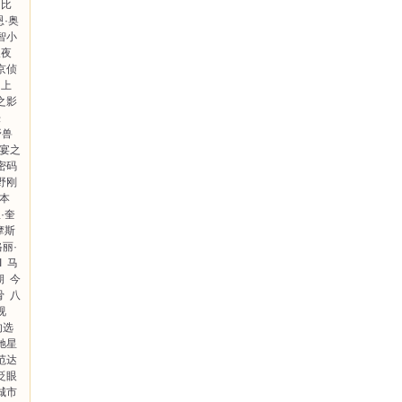
比
恩·奥
智小
人夜
京侦
上
之影
法
野兽
·宴之
密码
野刚
科本
·奎
摩斯
丽·
I
马
期
今
骨
八
视
的选
驰星
范达
眨眼
城市