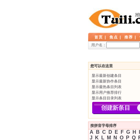
首页
|
焦点
|
推荐
|
用户名：
您可以在这里
显示最新创建条目
显示最新协作条目
显示最热条目列表
显示用户推荐排行
显示条目目录列表
按拼音字母排序
A
B
C
D
E
F
G
H
I
J
K
L
M
N
O
P
Q