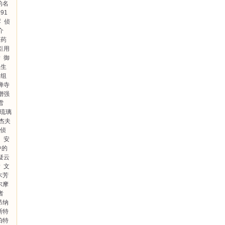
的名
91
澪
侦
介
药
引用
彦
御
总生
组
禅寺
增强
雪
“琉璃
杰夫
侦
尚
安
中的
疑云
彦
文
木芳
尔摩
者
昂纳
斯特
帕特