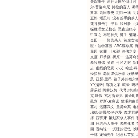
失踪事件
通往天国的倒计时
尔·普洛奇尼
持枪的盲人
乔
斯本
高田崇史
犯罪一线
明
五郎
堪忍箱
没有凶手的杀
死谷狙击手
书系
脸对脸
北
探推理文艺协会
恶夜追缉令
甲宣之
布朗神父
魔手
魑魅
金田一一
预告杀人
首席女
医：波特墓园
ABC谋杀案
花园
赎罪
叶永烈
涂佛之宴
支度
师承燕
折原一
达芬奇
慕容思炫
吴谁
弓区之谜
新
志
虚线的恶意
小艾
哈兰·
怪指纹
老间谍俱乐部
埃勒里
恩
亚瑟·里昂
镜子外的福尔
Y的悲剧
断项之案
眩晕
玛格
露易丝·阿林汉姆
代号D机关I
克·吐温
宫村香奈男
黄金时
邑彩
罗斯·麦唐诺
歌唱的白
墓村
远藤武文
圣诞奇案
电
瑞德·法雷尔·科尔曼
魔术师
择
西班牙
策划家杀人事件
周
纽约杀人事件
唤醒死者
因
香纳谅一
沉睡的记忆
以
干杯
宠物先生
纪念匕首奖