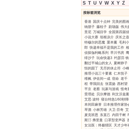
S
T
U
V
W
X
Y
Z
按标签浏览
香港
国庆十点钟
完美的图
纳朋子
藤桂子
剧场版
伟大
里尼
万城目学
全国第四届
小说大赛
垣根凉介
庆长之
特穆尔的恶魔
栗本薰
毛利
郎
快递幸福不是我的工作
侦探伽利略系列
早川书房
绯沙子
玩命快递3
约瑟芬·
翻过平城山的女人
夏树静子
恒的园丁
无尽的休止符
小
推理小说三十要素
仁木悦子
维枫
伊佐间一成
宿命
老千
程
带我回去
张震扬
西村望
平京
老蔡
玩家与游戏
怪奇
受理处
贝尔摩德
利文沃兹
艾思·波特
寝台特急1/60秒
本间田麻誉
日本推理作家协
琴酒
小林芳雄
大卫·芬奇
艾
麦克班恩
东直己
内田干树
斯汀·弗里曼
口罩型变声器
女法医：终极辖区
天才少年