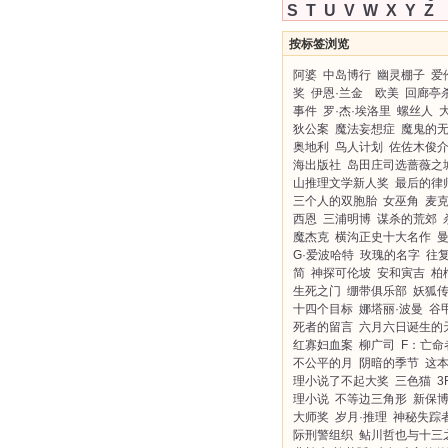
S
T
U
V
W
X
Y
Z
按标签浏览
阿婆
中岛博行
幽灵棚子
爱
奖
伊恩·兰金 欧美
回廊亭
事件
罗·杰·埃洛里
螺丝人
狄公案
魔法妄想症
魔鬼的
奥地利
鸟人计划
佐佐木俊
海出版社
岛田庄司选蔷薇之
山推理文学新人奖
最后的律
三个人的双胞胎
女巫角
麦克
西恩
三浦明博
谋杀的荒郊
魔杰克
横沟正史十大名作
曼
G·爱波哈特
玫瑰的名字
往
简
神探可伦坡
安和寅吉
柏
生死之门
绷带俱乐部
妖狐
十四个目标
娜塔丽·波曼
谷
死者的留言
六月六日诞生的
红寡妇血案
柳广司
F：亡命
不公平的月
阴暗的季节
这
理小说了不起大奖
三色猫
3
理小说
不等边三角形
新保
大师奖
岁月·推理
神秘失踪
际刑警组织
鲇川哲也与十三