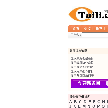
首页
|
焦点
|
推荐
|
用户名：
您可以在这里
显示最新创建条目
显示最新协作条目
显示最热条目列表
显示用户推荐排行
显示条目目录列表
按拼音字母排序
A
B
C
D
E
F
G
H
I
J
K
L
M
N
O
P
Q