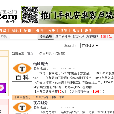
专题
|
组织
|
标签
|
咨询
|
问答
|
博客
|
论坛
|
微博
密码：
新用户注册
参观论坛
忘记密码
收藏本站
当前位置：
首页
→ 条目列表（按标签）
结城昌治
老蔡
创建于
2009-10-13 22:58:24
本名田村幸雄，1927年出生于东京品川，1945年本想
练习生，但却因为不能通过身体检测而被拒，1946年曾入
不久便因结核病发而需于清濑国立疗养院生活三年。1959年
M"首届短篇创作比赛，而同年(1959)也创作
【本条目共被推荐
80
次】 【
点此阅读全文
（
1168
）】
【条目标签】：
结城昌治
日本
作家
夜尽时分
老蔡
创建于
2010-2-17 15:14:59
R
《夜尽之时》，结城昌治作品。第十七届日本推理作家