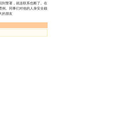
回到警署，就连联系也断了。在
惯例。同事们对他的人身安全颇
大的朋友