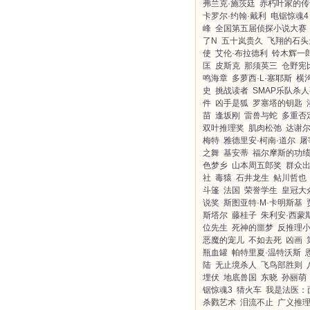
弗兰克·施茨廷
赤朽叶家的传
卡罗尔·约翰·戴利
电锯惊魂4
峰
全国第五届侦探小说大赛
了N
五十岚贵久
飞翔的石头
使
艾伦·布拉德利
铃木辉一
匡
皮斯克
那须英三
仓野宪
鸣海章
多萝西·L·塞耶斯
横
史
挑战读者
SMAP乐队杀
件
凶手是狐
罗塞塔的钥匙
苗
逢坂刚
雷兽与蛇
多重否
双叶推理奖
肌肉松弛
达谢尔
梅特
雅德里安·柯南·道尔
屠
之舞
基安蒂
福尔摩斯的功
色梦乡
山本周五郎奖
群众
社
毒猿
石井龙生
鲇川哲也
斗篷
法国
荣誉学生
皇冠大
说奖
斯图亚特·M·卡明斯基
斯塔尔
藤桂子
朱利安·西蒙
位先生
死神的噩梦
反推理
恶魔的宠儿
不如去死
凶画
瓶血罐
帕特里夏·温特沃斯
陆
无止境杀人
飞鸟部胜则
埋伏
地底兽国
东晓
孙丽萌
锯惊魂3
猜火车
我是法医：
杀戮艺术
泪流不止
广义推