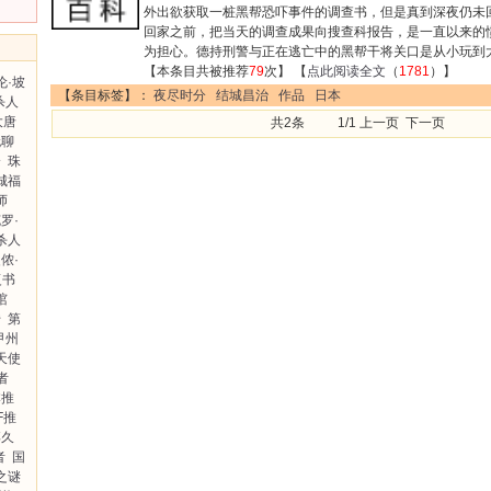
外出欲获取一桩黑帮恐吓事件的调查书，但是真到深夜仍未
回家之前，把当天的调查成果向搜查科报告，是一直以来的
为担心。德持刑警与正在逃亡中的黑帮干将关口是从小玩到
【本条目共被推荐
79
次】 【
点此阅读全文
（
1781
）】
伦·坡
【条目标签】：
夜尽时分
结城昌治
作品
日本
杀人
大唐
共2条 1/1 上一页 下一页
无聊
介
珠
城福
师
罗·
杀人
侬·
复书
棺
传
第
甲州
天使
者
本推
F推
博久
者
国
之谜