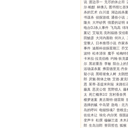
说
渡边淳一
无尽的休止符
尔·帕默
林佛儿
图书馆匕首
杀的艺术
白川道
湖边凶杀
书谋杀
侦探游戏
通俗小说
隆夫
大坪砂男
情爱的证明
电台DJ杀人事件
飞鸟高
绵
案记
艾瑞克·克利福德·安伯
田鯱彦
大河内善助
何许人
堂黎人
日本推理小说
作家
事件
迪斯科侦探星期三
乔艾
波特
松本清张
魔手
哈梅特
卡米拉·拉克伯格
约翰·狄克森
尔
黑岩重吾
李敏
阳台上的
浴场谋杀案
弗雷德里克·丹奈
疑小说
黑暗坡食人树
太朗
郎
厌魅·附体之物
艾德·麦克
恩
茱蒂·圣提米利翁
末路狂
藤真
恶灵公馆
荒野猎人
藤
太
死亡概率2/2
宫村香奈男
楼梦迷案
奥古斯特·德雷斯
选择的贼
中岛望
急电：北
岛的呼叫
电锯惊魂7
曾根圭
佐佐木让
埃伦·内尔奖
假面
变声卡
杜撰
穆赫兰道
木木
郎
生岛治郎
誉田哲也
狐猴