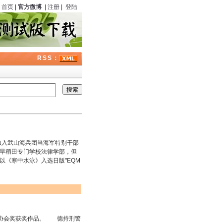
首页
|
官方微博
|
注册
|
登陆
RSS：
加入武山海兵团当海军特别干部
读早稻田专门学校法律学部，但
以《寒中水泳》入选日版"EQM
协会奖获奖作品。 德持刑警