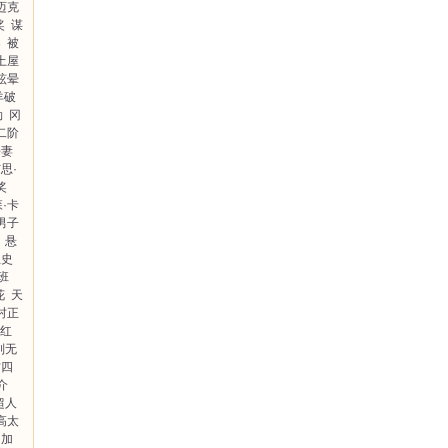
迈克
奖
谋
案
被
土屋
眩晕
羊破
勒
冈
二阶
杀妻
思·
奖
·卡
男子
悬
想史
班
花
天
村正
红
别无
方四
介
超人
高太
加