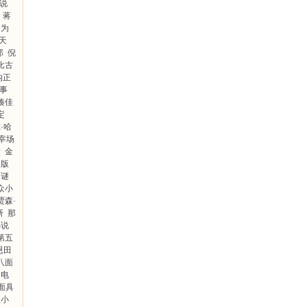
说
蒋
为
天
郎
倪
比古
沟正
人事
湊佳
定
·哈
宰场
绩
金
出版
谜
众小
贾森·
斯
那
小说
第五
恩田
八面
电
面具
理小