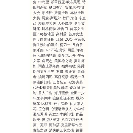
角
中岛望
派翠西亚·欧布莱恩
诗
般的杀意
樋口有介
安东尼·布彻
大会
彭祖贻
旅情推理
本格推理
大奖
贾森·斯塔尔
权田万治
东直
己
爱德华大夫
人外魔境
冬至节
谜案
玛格丽特·杜鲁门
首席女法
医：终极辖区
高村薰
首席女法
医：肉体证据
江泉
ZOO
何家弘
御手洗浊的流浪
柄刀一
反自杀
俱乐部
A：不在现场
同屋
评论
家
倒错的轮舞
暗夜花儿开
午夜
文库
詹宏志
美国枪之谜
贯井德
郎
雨夜庄谋杀案
福井晴敏
陈舜
臣的文学世界
罗修
曹正文
异端
者
浜尾四郎
高桥克彦
稻见一良
倒错的归结
证言疑云
歇洛克奖
代号D机关II
慕容思炫
硬汉派
评
论
杀人广告
海月琉伊
金田一少
年之事件簿
瘟疫庄谋杀案
厄尔·
德尔·比格斯
死亡实验
仙人掌之
花
笹仓明
心理暗示杀人
小学馆
濑名秀明
死亡幻术的门徒
作品
欧美
怪盗格里芬
八百万种死法
第一死罪
阿加莎·克里斯蒂作品
古墓之谜
消失的蓝衣女孩
蚀罪