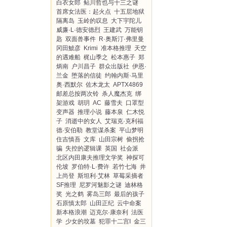
白衣女郎
鲇川哲也与十三之谜
首席女法医：起火点
十五层地狱
隔离岛
玉岭的叹息
大下宇陀儿
威廉·L·德安德烈
王建武
万能钥
匙
双面兽事件
R·奥斯汀·弗里曼
冈田鯱彦
Krimi
准本格推理
天空
的遇难船
梶山季之
松本惠子
郑
炳南
户川昌子
群众出版社
伊恩·
兰金
堕落的信徒
约翰内斯·马里
奥·西默尔
佐木龙太
APTX4869
邮差总按两次铃
杀人魔杰克
绑
架游戏
胡玥
AC
藤雪夫
口罩型
变声器
推理小说
藤本泉
仁木悦
子
消逝中的女人
艾瑞克·克利福
德·安伯勒
教堂谋杀案
平山梦明
住吉慎吾
文库
山田宗树
偷拐抢
骗
失控的逻辑课
英国
社会派
北区内田康夫推理文学奖
神探可
伦坡
罗伯特·L·费许
若竹七海
井
上尚登
斯坦利·艾林
草莓采摘者
SF推理
尼罗河魅影之谜
迪林格
奖
光之鹤
雾岛三郎
最后的孩子
石原慎太郎
山田正纪
云中命案
新本格浪潮
迈克尔·康奈利
法医
学
少女的坟墓
犯罪十二宫I
金三