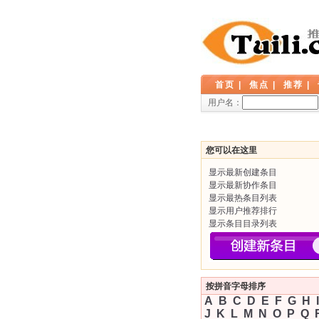
首页
|
焦点
|
推荐
|
用户名：
您可以在这里
显示最新创建条目
显示最新协作条目
显示最热条目列表
显示用户推荐排行
显示条目目录列表
按拼音字母排序
A
B
C
D
E
F
G
H
I
J
K
L
M
N
O
P
Q