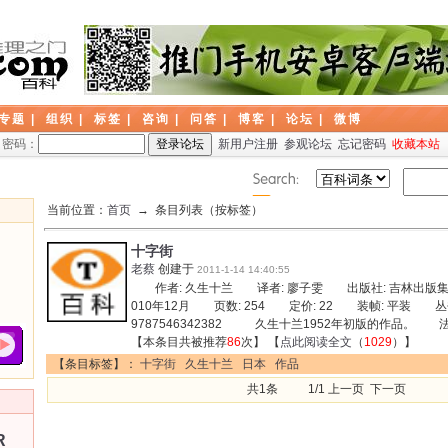
专题
|
组织
|
标签
|
咨询
|
问答
|
博客
|
论坛
|
微博
密码：
新用户注册
参观论坛
忘记密码
收藏本站
当前位置：
首页
→ 条目列表（按标签）
十字街
老蔡
创建于
2011-1-14 14:40:55
作者: 久生十兰 译者: 廖子雯 出版社: 吉林出版集
010年12月 页数: 254 定价: 22 装帧: 平装 丛
9787546342382 久生十兰1952年初版的作品。
【本条目共被推荐
86
次】 【
点此阅读全文
（
1029
）】
【条目标签】：
十字街
久生十兰
日本
作品
共1条 1/1 上一页 下一页
R