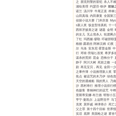
之
朋克刑警的冒犯
杀人不
浦绘美理
约瑟芬·铁伊
魍魉
诺兰
汤川学
牛尾正直
梓林
山田真哉
内田康复
全国第
侦探小说大赛
门井庆喜
Myst
s新人奖
饭盒型传真机
十一
西班牙披肩之谜
谜题
金明
的女儿
无止境杀人
轮渡飒
了红
玛西娅·缪勒
吓破胆联
格丽·露易丝·阿林汉姆
幻夜
尔
马洛
安东尼·霍普金斯
中
行
邓肯·劳瑞匕首奖
希罗多
谋杀的荒郊
昆金
恐怖分子
静子
阿川大树
死前之吻
一
剧
再见宝贝，再见
金田一
之事件簿
小说推理新人奖
焦点
被诅咒的木乃伊
绿色
天空的遇难船
我的男人
乃
沙
西村寿行
推理小说排行
色骇客
青铜神灯的诅咒
午
里斯蒂安娜·布兰德
明智小五
亨宁·曼凯尔
上远野浩平
马
克奖
莫怀戚
神津恭介
死亡
父之罪
第十四个目标
世界
实话
底牌
美国枪之谜
雾舍