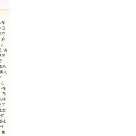
少年
中国
霍克
森
杀人
廷
埃
世界
彦
路易
英太
旅行
造之
不在
祷
孔
叉神
死了
密室
警察
版社
事件
艳