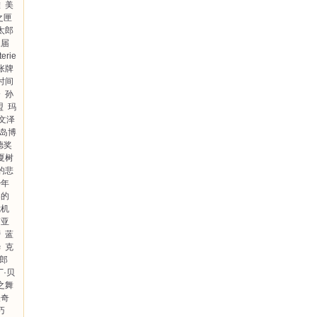
难
美
之匣
太郎
三届
erie
张牌
时间
介
孙
盟
玛
文泽
岛博
德奖
夏树
的悲
少年
零的
危机
南亚
榜
蓝
晔
克
郎
丁·贝
之舞
怪奇
巧