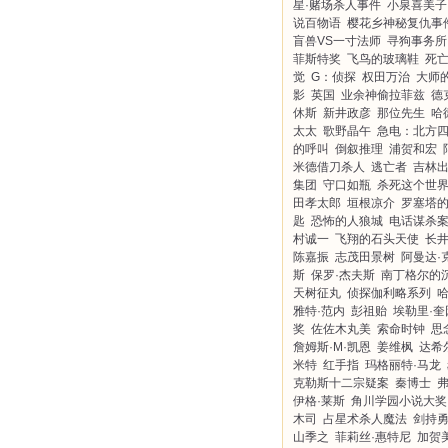
星·赌场杀人事件
小泉喜美子
说百物语
樱花乡神秘复仇事
盲兽VS一寸法师
寻狗事务所
菲斯特奖
飞鸟的玻璃鞋
死
觉
G：侦探
权田万治
大师
影
英国
业余神偷拉菲兹
德
休斯
新井政彦
那位先生
哈
太太
歌野晶午
急电：北方
的呼叫
倒叙推理
浦贺和宏
米德借刀杀人
逃亡者
吉林
集团
守口如瓶
杀死这个世
田孝太郎
垣根凉介
罗塞塔
匙
恐怖的人狼城
电话谋杀
村诚一
飞翔的石头天使
长
陈嘉振
志茂田景树
阿曼达·
斯
保罗·杰夫斯
南丁格尔的
天树征丸
侦探伽利略系列
雅特·范内
彭祖贻
埃勒里·奎
奖
佐佐木丸美
索命时钟
思
詹姆斯·M·凯恩
姜维枫
达希
米特
红手指
玛格丽特·马龙
克勒斯十二宗疑案
秦博士
伊格·莱斯
角川学园小说大奖
木司
占星术杀人魔法
剑持
山季之
菲莉丝·惠特尼
加贺