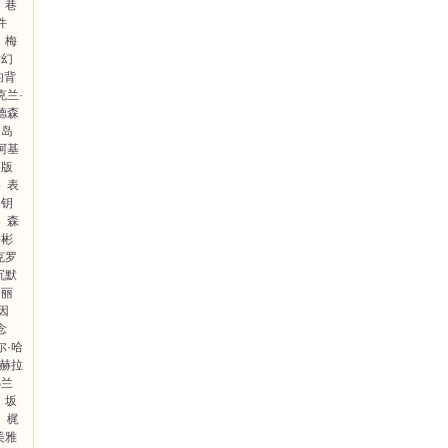
巷
件
梅
亡幻
的背
克兰·
德森
四岛
阿基
出版
界
表
的钥
案
森
井彬
克罗
沉默
哈丽
因
念
尔·哈
赫拉
弗兰
坂
勇
梶
美雅