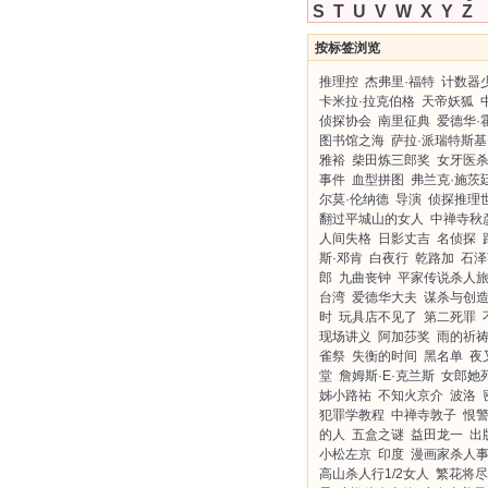
S
T
U
V
W
X
Y
Z
按标签浏览
推理控
杰弗里·福特
计数器
卡米拉·拉克伯格
天帝妖狐
侦探协会
南里征典
爱德华·
图书馆之海
萨拉·派瑞特斯基
雅裕
柴田炼三郎奖
女牙医
事件
血型拼图
弗兰克·施茨
尔莫·伦纳德
导演
侦探推理
翻过平城山的女人
中禅寺秋
人间失格
日影丈吉
名侦探
斯·邓肯
白夜行
乾路加
石泽
郎
九曲丧钟
平家传说杀人
台湾
爱德华大夫
谋杀与创
时
玩具店不见了
第二死罪
现场讲义
阿加莎奖
雨的祈
雀祭
失衡的时间
黑名单
夜
堂
詹姆斯·E·克兰斯
女郎她
姊小路祐
不知火京介
波洛
犯罪学教程
中禅寺敦子
恨
的人
五盒之谜
益田龙一
出
小松左京
印度
漫画家杀人
高山杀人行1/2女人
繁花将尽