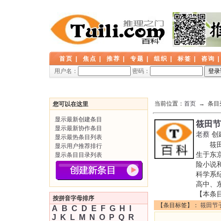
首页
|
焦点
|
推荐
|
专题
|
组织
|
标签
|
咨询
用户名：
密码：
当前位置：
首页
→ 条目
您可以在这里
显示最新创建条目
筱田节
显示最新协作条目
老蔡
创
显示最热条目列表
筱田节
显示用户推荐排行
生于东
显示条目目录列表
险小说
科学系
高中、
【本条
按拼音字母排序
【条目标签】：
筱田节
A
B
C
D
E
F
G
H
I
J
K
L
M
N
O
P
Q
R