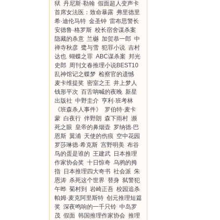
狱
丹尼斯·勒翰
假面超人变声卡
首席女法医：致命暴露
弗里德里
希·迪伦马特
金圣钟
雷布思警长
安德鲁·格罗斯
校长宿舍谋杀案
隐藏的杀意
兰樾
加贺恭一郎
中
禅寺秋彦
鹭与雪
犯罪小说
吉村
达也
蝴蝶之罪
ABC谋杀案
邦光
史郎
周刊文春推理小说BEST10
乱神馆记之蝶梦
检察官的遗憾
麦卡维提奖
密室之王
井上梦人
钱形平次
百舌呐喊的夜晚
新星
出版社
中野圭介
亨利·班考林
《班森杀人事件》
罗伯特·麦卡
蒙
白夜行
伴野朗
森下雨村
濒
死之眼
皇帝的鼻烟壶
罗纳德·巴
恩斯
翼浦
天使的伤痕
空中花园
罗莎琳德·希克斯
宫野明美
布谷
鸟的蛋是谁的
王建武
日本推理
作家协会奖
十日惊奇
乌鸦的拇
指
日本推理四大奇书
社会派
朱
恩涛
杀死这个世界
替身
弑警犯
午晔
菊村到
岩崎正吾
校园追杀
帕姆·麦克阿里斯特
创元推理短篇
奖
深夜鸣响的一千只铃
中岛罗
茂
假面
韩国推理作家协会
推理