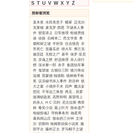
S
T
U
V
W
X
Y
Z
按标签浏览
直木奖
水田美意子
蝶冢
迈克尔·
克莱顿
麦克罗·西恩
字谜杀人事
件
密室讲义
日常推理
蛙镜男怪
谈
侦探
石崎幸二
昂文学奖
希
腊棺材之谜
半村良
住吉慎吾
非
常死亡
首藤瓜於
猜火车
弗兰克·
施茨廷
无棺之尸
基亭
保罗·亚尼
克
灵魂之匣
舒适推理
杀人排行
榜
深水黎一郎
杀手
集团劫车事
件
鬼望坡
古畑任三郎
猪川将佐
追捕
雷蒙德·钱德勒
德林格手枪
奖
议员秘书杀人事件
胜目梓
犹
大之窗
小酒井不木
回声
魔法妄
想症
不等边三角形
再见，吾爱
玻璃钥匙奖
高野和明
展望塔上
的杀人
H·C·贝利
尼古拉斯·弗里
林
毒笑小说
最上叶月
致命遗产
电锯惊魂2
寻狗事务所
驰星周
暴风雨山庄
致命的三分钟
文泽
尔
切斯特·海姆斯侦探小说奖
服
部平次
藤村正太
罗马帽子之谜