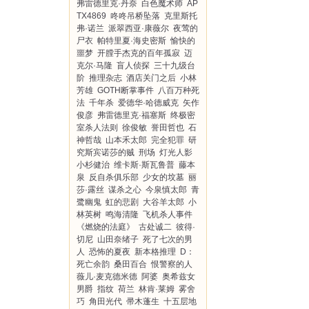
弗雷德里克·丹奈
白色魔术师
AP
TX4869
咚咚吊桥坠落
克里斯托
弗·诺兰
派翠西亚·康薇尔
夜莺的
尸衣
帕特里夏·海史密斯
愉快的
噩梦
开膛手杰克的百年孤寂
迈
克尔·马隆
盲人侦探
三十九级台
阶
推理杂志
酒店关门之后
小林
芳雄
GOTH断掌事件
八百万种死
法
千年杀
爱德华·哈德威克
矢作
俊彦
弗雷德里克·福塞斯
终极密
室杀人法则
徐俊敏
誉田哲也
石
神哲哉
山本禾太郎
完全犯罪
研
究斯宾诺莎的贼
刑场
灯光人影
小杉健治
维卡斯·斯瓦鲁普
藤本
泉
反自杀俱乐部
少女的坟墓
丽
莎·露丝
谋杀之心
今泉慎太郎
青
鹭幽鬼
虹的悲剧
大谷羊太郎
小
林英树
鸣海清隆
飞机杀人事件
《燃烧的法庭》
古处诚二
彼得·
切尼
山田奈绪子
死了七次的男
人
恐怖的夏夜
新本格推理
D：
死亡余韵
桑田百合
恨警察的人
薇儿·麦克德米德
阿婆
奥希兹女
男爵
指纹
荷兰
林肯·莱姆
雾舍
巧
角田光代
帚木蓬生
十五层地