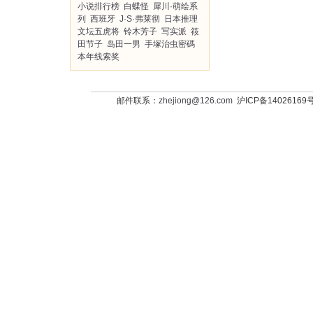
小说排行榜
白蝶怪
犀川·萌绘系
列
西班牙
J·S·弗莱彻
日本推理
文坛五虎将
铃木芳子
写实派
筱
田节子
岛田一男
手塚治虫密碼
本年线索奖
邮件联系：
zhejiong@126.com
沪ICP备14026169