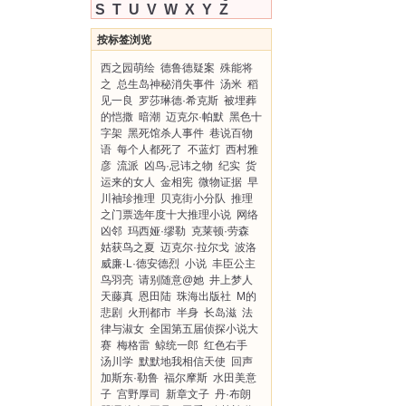
S
T
U
V
W
X
Y
Z
按标签浏览
西之园萌绘
德鲁德疑案
殊能将
之
总生岛神秘消失事件
汤米
稻
见一良
罗莎琳德·希克斯
被埋葬
的恺撒
暗潮
迈克尔·帕默
黑色十
字架
黑死馆杀人事件
巷说百物
语
每个人都死了
不蓝灯
西村雅
彦
流派
凶鸟·忌讳之物
纪实
货
运来的女人
金相宪
微物证据
早
川袖珍推理
贝克街小分队
推理
之门票选年度十大推理小说
网络
凶邻
玛西娅·缪勒
克莱顿·劳森
姑获鸟之夏
迈克尔·拉尔戈
波洛
威廉·L·德安德烈
小说
丰臣公主
鸟羽亮
请别随意@她
井上梦人
天藤真
恩田陆
珠海出版社
M的
悲剧
火刑都市
半身
长岛滋
法
律与淑女
全国第五届侦探小说大
赛
梅格雷
鲸统一郎
红色右手
汤川学
默默地我相信天使
回声
加斯东·勒鲁
福尔摩斯
水田美意
子
宫野厚司
新章文子
丹·布朗