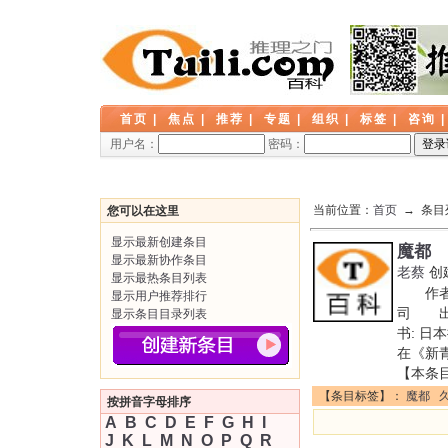
首页
|
焦点
|
推荐
|
专题
|
组织
|
标签
|
咨询
用户名：
密码：
当前位置：
首页
→ 条目
您可以在这里
显示最新创建条目
魔都
显示最新协作条目
老蔡
创
显示最热条目列表
作者:
显示用户推荐排行
司 出版
显示条目目录列表
书: 日
在《新青
【本条
【条目标签】：
魔都
按拼音字母排序
A
B
C
D
E
F
G
H
I
J
K
L
M
N
O
P
Q
R