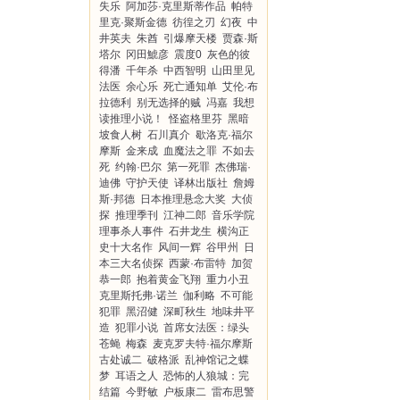
失乐
阿加莎·克里斯蒂作品
帕特
里克·聚斯金德
彷徨之刃
幻夜
中
井英夫
朱酋
引爆摩天楼
贾森·斯
塔尔
冈田鯱彦
震度0
灰色的彼
得潘
千年杀
中西智明
山田里见
法医
余心乐
死亡通知单
艾伦·布
拉德利
别无选择的贼
冯嘉
我想
读推理小说！
怪盗格里芬
黑暗
坡食人树
石川真介
歇洛克·福尔
摩斯
金来成
血魔法之罪
不如去
死
约翰·巴尔
第一死罪
杰佛瑞·
迪佛
守护天使
译林出版社
詹姆
斯·邦德
日本推理悬念大奖
大侦
探
推理季刊
江神二郎
音乐学院
理事杀人事件
石井龙生
横沟正
史十大名作
风间一辉
谷甲州
日
本三大名侦探
西蒙·布雷特
加贺
恭一郎
抱着黄金飞翔
重力小丑
克里斯托弗·诺兰
伽利略
不可能
犯罪
黑沼健
深町秋生
地味井平
造
犯罪小说
首席女法医：绿头
苍蝇
梅森
麦克罗夫特·福尔摩斯
古处诚二
破格派
乱神馆记之蝶
梦
耳语之人
恐怖的人狼城：完
结篇
今野敏
户板康二
雷布思警