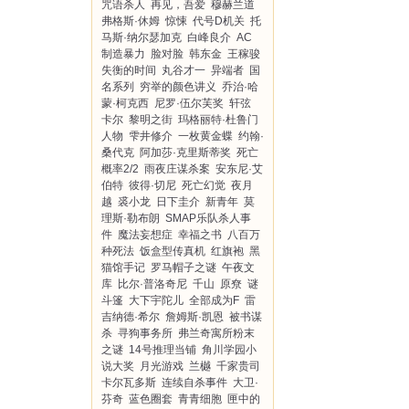
咒语杀人
再见，吾爱
穆赫兰道
弗格斯·休姆
惊悚
代号D机关
托
马斯·纳尔瑟加克
白峰良介
AC
制造暴力
脸对脸
韩东金
王稼骏
失衡的时间
丸谷才一
异端者
国
名系列
穷举的颜色讲义
乔治·哈
蒙·柯克西
尼罗·伍尔芙奖
轩弦
卡尔
黎明之街
玛格丽特·杜鲁门
人物
雫井修介
一枚黄金蝶
约翰·
桑代克
阿加莎·克里斯蒂奖
死亡
概率2/2
雨夜庄谋杀案
安东尼·艾
伯特
彼得·切尼
死亡幻觉
夜月
越
裘小龙
日下圭介
新青年
莫
理斯·勒布朗
SMAP乐队杀人事
件
魔法妄想症
幸福之书
八百万
种死法
饭盒型传真机
红旗袍
黑
猫馆手记
罗马帽子之谜
午夜文
库
比尔·普洛奇尼
千山
原尞
谜
斗篷
大下宇陀儿
全部成为F
雷
吉纳德·希尔
詹姆斯·凯恩
被书谋
杀
寻狗事务所
弗兰奇寓所粉末
之谜
14号推理当铺
角川学园小
说大奖
月光游戏
兰樾
千家贵司
卡尔瓦多斯
连续自杀事件
大卫·
芬奇
蓝色圈套
青青细胞
匣中的