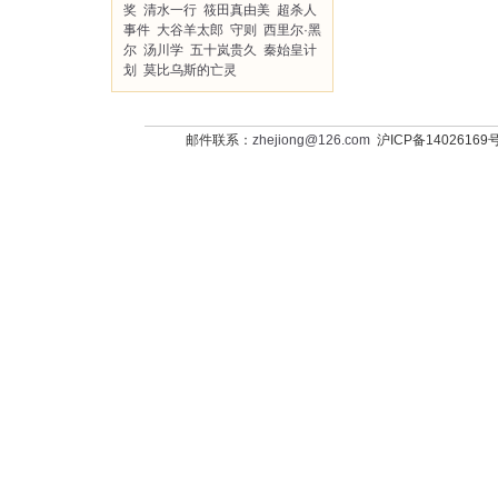
奖
清水一行
筱田真由美
超杀人
事件
大谷羊太郎
守则
西里尔·黑
尔
汤川学
五十岚贵久
秦始皇计
划
莫比乌斯的亡灵
邮件联系：
zhejiong@126.com
沪ICP备14026169