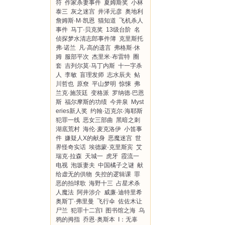
符
作家杀妻事件
夏姆斯奖
小林
泰三
灰之迷宫
井泽元彦
奥地利
詹姆斯·M·凯恩
猫知道
飞机杀人
事件
马丁·贝克奖
13级台阶
名
侦探梦水清志郎事件簿
克里斯托
弗·诺兰
凡·高的遗言
弗格斯·休
姆
服部平次
杰里米·布雷特
圈
套
吉列尔莫·马丁内斯
十一字杀
人
李敏
盲理发师
志水辰夫
鲇
川哲也
原尞
平山梦明
惊悚
弗
兰克·施茨廷
变格派
罗纳德·巴恩
斯
福尔摩斯的功绩
今井泉
Myst
eries新人奖
约翰·迈克尔·海耶斯
犯罪一线
恶女三部曲
黑暗之刺
湖底荒村
海伦·麦克洛伊
小笛事
件
嫌疑人X的献身
恶魔迷宫
世
界怪奇实话
埃德蒙·克里斯宾
艾
瑞克·拉森
天城一
虎牙
霞流一
电视
泡坂妻夫
中国橘子之谜
献
给虚无的供物
失控的逻辑课
罪
恶的拍球歌
海野十三
占星术杀
人魔法
阿井涉介
威廉·迪特里希
奥斯丁·弗里曼
飞行伞
佐佐木让
尸兰
犯罪十二宫I
图书馆之海
乌
鸦的拇指
乔恩·奥斯本
I：无辜