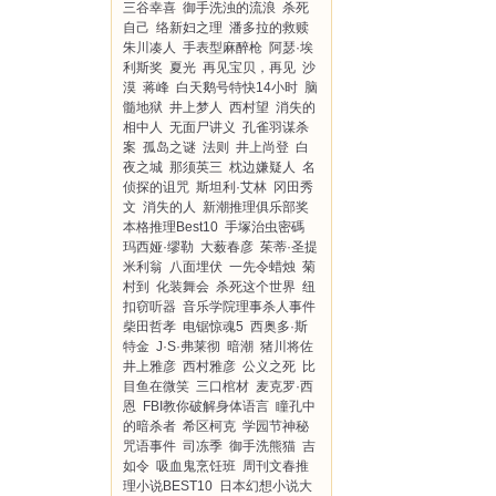
三谷幸喜
御手洗浊的流浪
杀死
自己
络新妇之理
潘多拉的救赎
朱川凑人
手表型麻醉枪
阿瑟·埃
利斯奖
夏光
再见宝贝，再见
沙
漠
蒋峰
白天鹅号特快14小时
脑
髓地狱
井上梦人
西村望
消失的
相中人
无面尸讲义
孔雀羽谋杀
案
孤岛之谜
法则
井上尚登
白
夜之城
那须英三
枕边嫌疑人
名
侦探的诅咒
斯坦利·艾林
冈田秀
文
消失的人
新潮推理俱乐部奖
本格推理Best10
手塚治虫密碼
玛西娅·缪勒
大薮春彦
茱蒂·圣提
米利翁
八面埋伏
一先令蜡烛
菊
村到
化装舞会
杀死这个世界
纽
扣窃听器
音乐学院理事杀人事件
柴田哲孝
电锯惊魂5
西奥多·斯
特金
J·S·弗莱彻
暗潮
猪川将佐
井上雅彦
西村雅彦
公义之死
比
目鱼在微笑
三口棺材
麦克罗·西
恩
FBI教你破解身体语言
瞳孔中
的暗杀者
希区柯克
学园节神秘
咒语事件
司冻季
御手洗熊猫
吉
如令
吸血鬼烹饪班
周刊文春推
理小说BEST10
日本幻想小说大