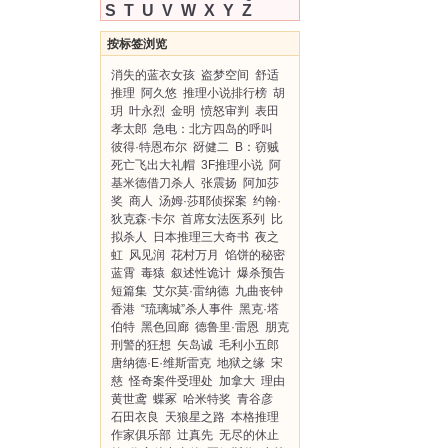
S
T
U
V
W
X
Y
Z
按标签浏览
消失的蓝衣女孩
盗梦空间
舒适
推理
阿久悠
推理小说排行榜
胡
玥
叶永烈
金明
愤怒审判
表田
孝太郎
急电：北方四岛的呼叫
彼得·特恩布尔
谺健二
B：窃贼
死亡飞出大礼帽
3F推理小说
阿
基米德借刀杀人
张震扬
阿加莎
奖
商人
汤姆·莎耶侦探案
约翰·
狄克森·卡尔
首席女法医系列
比
拟杀人
日本推理三大奇书
夜之
虹
风见润
花村万月
馅饼的秘密
蓝霄
毒猿
叙述性诡计
爆杀预告
短篇集
艾尔莫·雷纳德
九曲丧钟
香港
“琉璃城”杀人事件
黑克·塔
伯特
黑色回廊
德鲁里·雷恩
朋克
刑警的狂想
矢岛诚
毛利小五郎
唐纳德·E·维斯雷克
地狱之缘
宋
慈
怪奇案件受理处
加拿大
理由
黄世鸢
蝶冢
哈米特奖
青谷彦
石田衣良
天狼星之路
本格推理
作家俱乐部
辻真先
无尽的休止