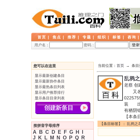
首页
|
焦点
|
推荐
|
专题
|
组织
|
标签
|
咨询
用户名：
密码：
当前位置：
首页
→ 条目
您可以在这里
显示最新创建条目
乱鸦之
显示最新协作条目
老蔡
创
显示最热条目列表
又名: 
显示用户推荐排行
0225
显示条目目录列表
装 出
有栖阴
【本条
【条目标签】：
乱鸦之
按拼音字母排序
A
B
C
D
E
F
G
H
I
J
K
L
M
N
O
P
Q
R