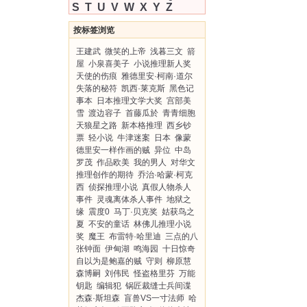
S
T
U
V
W
X
Y
Z
按标签浏览
王建武
微笑的上帝
浅暮三文
箭
屋
小泉喜美子
小说推理新人奖
天使的伤痕
雅德里安·柯南·道尔
失落的秘符
凯西·莱克斯
黑色记
事本
日本推理文学大奖
宫部美
雪
渡边容子
首藤瓜於
青青细胞
天狼星之路
新本格推理
西乡钞
票
轻小说
牛津迷案
日本
像蒙
德里安一样作画的贼
异位
中岛
罗茂
作品欧美
我的男人
对华文
推理创作的期待
乔治·哈蒙·柯克
西
侦探推理小说
真假人物杀人
事件
灵魂离体杀人事件
地狱之
缘
震度0
马丁·贝克奖
姑获鸟之
夏
不安的童话
林佛儿推理小说
奖
魔王
布雷特·哈里迪
三点的八
张钟面
伊甸湖
鸣海园
十日惊奇
自以为是鲍嘉的贼
守则
柳原慧
森博嗣
刘伟民
怪盗格里芬
万能
钥匙
编辑犯
锅匠裁缝士兵间谍
杰森·斯坦森
盲兽VS一寸法师
哈