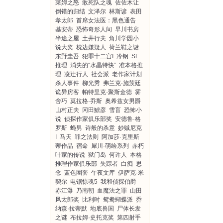
莱姆之怒
敢死队之魂
佐佐木让
倒错的归结
文泽尔
林斯谚
表田
孝太郎
首席女法医：黑色通告
基安蒂
恐怖奇形人间
早川书房
半途之屋
土井行夫
角川学园小
说大奖
枕边嫌疑人
荷兰鞋之谜
东野圭吾
犯罪十二宫I
冷钢
SF
推理
消失的“水晶特快”
准本格推
理
凌辻行人
社会派
老作家计划
杀人事件
柳光秀
弗兰克·施茨廷
诡异房客
帕特里克·聚斯金德
雾
舍巧
莫拉格·乔斯
奥希兹女男爵
山村正夫
冈田鯱彦
雪盲
恐怖小
说
侦探作家俱乐部奖
安德鲁·格
罗斯
蝇男
诗般的杀意
妙贼尼克
I
马天
罪之法则
阿加莎·克里斯
蒂作品
宿命
犀川·萌绘系列
赤朽
叶家的传说
狱门岛
何许人
本格
推理作家俱乐部
失踪者
白痴
思
念
蓝色圈套
午夜文库
伊萨克·米
契尔
电锯惊魂5
我和侦探伯爵
赤江瀑
乃南朝
血魔法之罪
山田
风太郎奖
比利时
鸳鸯蝴蝶派
乔
纳森·拉蒂默
地底兽国
尸体长发
之谜
布拉姆·史托克奖
第四射手