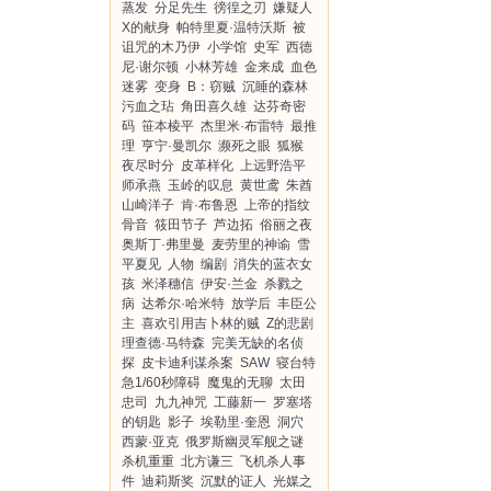
蒸发
分足先生
徬徨之刃
嫌疑人
X的献身
帕特里夏·温特沃斯
被
诅咒的木乃伊
小学馆
史军
西德
尼·谢尔顿
小林芳雄
金来成
血色
迷雾
变身
B：窃贼
沉睡的森林
污血之玷
角田喜久雄
达芬奇密
码
笹本棱平
杰里米·布雷特
最推
理
亨宁·曼凯尔
濒死之眼
狐猴
夜尽时分
皮革样化
上远野浩平
师承燕
玉岭的叹息
黄世鸢
朱酋
山崎洋子
肯·布鲁恩
上帝的指纹
骨音
筱田节子
芦边拓
俗丽之夜
奥斯丁·弗里曼
麦劳里的神谕
雪
平夏见
人物
编剧
消失的蓝衣女
孩
米泽穗信
伊安·兰金
杀戮之
病
达希尔·哈米特
放学后
丰臣公
主
喜欢引用吉卜林的贼
Z的悲剧
理查德·马特森
完美无缺的名侦
探
皮卡迪利谋杀案
SAW
寝台特
急1/60秒障碍
魔鬼的无聊
太田
忠司
九九神咒
工藤新一
罗塞塔
的钥匙
影子
埃勒里·奎恩
洞穴
西蒙·亚克
俄罗斯幽灵军舰之谜
杀机重重
北方谦三
飞机杀人事
件
迪莉斯奖
沉默的证人
光媒之