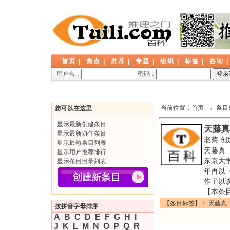
首页
|
焦点
|
推荐
|
专题
|
组织
|
标签
|
咨询
用户名：
密码：
当前位置：
首页
→ 条目
您可以在这里
显示最新创建条目
天藤真
显示最新协作条目
老蔡
创
显示最热条目列表
天藤真
显示用户推荐排行
东京大学
显示条目目录列表
年再以《
作了以
【本条
【条目标签】：
天藤真
按拼音字母排序
A
B
C
D
E
F
G
H
I
J
K
L
M
N
O
P
Q
R