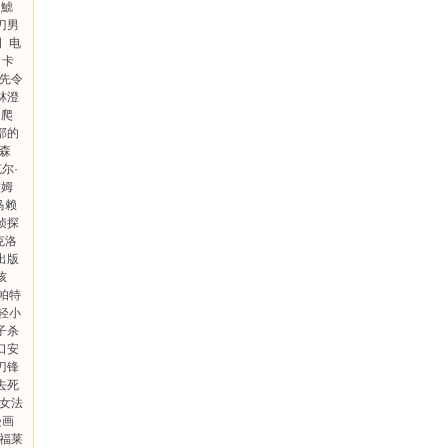
田鯱
刀男
司
电
卡
先令
林澄
爬
部的
沃森
尔·
詹姆
马赖
侦探
克洛
出版
孩
帕特
轻小
子杀
口安
刀锋
去死
女法
漫画
·福莱