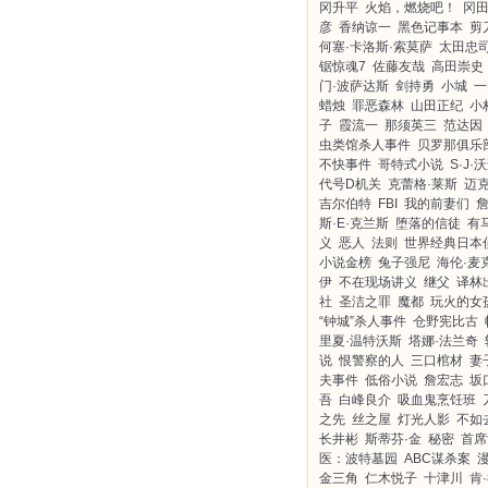
冈升平
火焰，燃烧吧！
冈
彦
香纳谅一
黑色记事本
剪
何塞·卡洛斯·索莫萨
太田忠
锯惊魂7
佐藤友哉
高田崇史
门·波萨达斯
剑持勇
小城
一
蜡烛
罪恶森林
山田正纪
小
子
霞流一
那须英三
范达因
虫类馆杀人事件
贝罗那俱乐
不快事件
哥特式小说
S·J·
代号D机关
克蕾格·莱斯
迈克
吉尔伯特
FBI
我的前妻们
斯·E·克兰斯
堕落的信徒
有
义
恶人
法则
世界经典日本
小说金榜
兔子强尼
海伦·麦
伊
不在现场讲义
继父
译林
社
圣洁之罪
魔都
玩火的女
“钟城”杀人事件
仓野宪比古
里夏·温特沃斯
塔娜·法兰奇
说
恨警察的人
三口棺材
妻
夫事件
低俗小说
詹宏志
坂
吾
白峰良介
吸血鬼烹饪班
之先
丝之屋
灯光人影
不如
长井彬
斯蒂芬·金
秘密
首席
医：波特墓园
ABC谋杀案
金三角
仁木悦子
十津川
肯