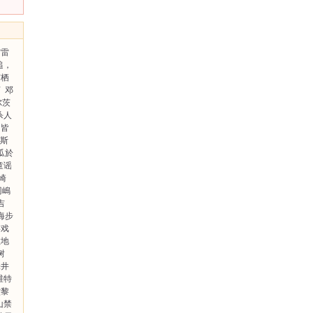
布雷
追，
有栖
言
邓
尔茨
杀人
皆
克斯
瓜於
童谣
崎
冈嶋
吉
海步
游戏
救地
树
味井
维特
堂黎
山禁