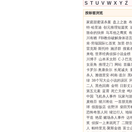
S
T
U
V
W
X
Y
Z
按标签浏览
家庭甜蜜谋杀案
盘上之敌
特·哈里迪
创元推理短篇奖
致命的抉择
马耳他之鹰奖
川有栖
FBI教你破解身体语
肯·劳瑞国际匕首奖
加里·舒
雷克斯·斯托特
施济群
搜索
来电
世界经典侦探小说金榜
川博子
山本禾太郎
C·J·巴
女巫角
推理之门
网站
首藤
卡罗尔·奥康奈尔
长尾诚夫
杀人
雅德里安·柯南·道尔
黑
绿
38个写大众小说的误区
二人
黑色回廊
金明
日影丈
第五元素
蓝霄
死亡天使
鸣
中国
飞机杀人事件
玩家与
麦格芬
猪川将佐
一首朋克
球
假面饭店
佐野洋
柴田芳
恐怖奇形人间
绫辻行人
地
平造
艳星·赌场杀人事件
达
奖
侦探一上来就死了
二階
人
帕特里克·聚斯金德
富士