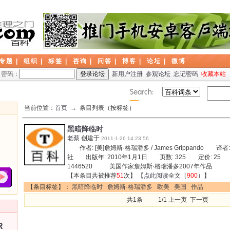
专题
|
组织
|
标签
|
咨询
|
问答
|
博客
|
论坛
|
微博
密码：
新用户注册
参观论坛
忘记密码
收藏本站
当前位置：
首页
→ 条目列表（按标签）
黑暗降临时
老蔡
创建于
2011-1-26 14:23:56
作者: [美]詹姆斯·格瑞潘多 / James Grippando 
社 出版年: 2010年1月1日 页数: 325 定价: 25 装
1446520 美国作家詹姆斯·格瑞潘多2007年作品
【本条目共被推荐
51
次】 【
点此阅读全文
（
900
）】
【条目标签】：
黑暗降临时
詹姆斯·格瑞潘多
欧美
美国
作品
共1条 1/1 上一页 下一页
R