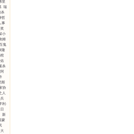
弗里
基
瑞
秘杀
神哲
人事
人奖
探小
詹姆
百鬼
康隆
无棺
圭佑
谋杀
阿
件
切斯
家协
之人
士兵
亨利·
夏日
团
新
西蒙
民
大