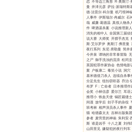
恋
不等边三角形
R·奥斯汀·
曼
井泽元彦
萨拉·派瑞特斯
德·法雷尔·科尔曼
机巧馆神
人事件
伊斯瑞尔·冉威尔
石
哉
威廉·葛德温
真假人物杀
件
啤酒谋杀案
小说推理新
消失的相中人
全国第三届侦
说大赛
大师奖
开膛手杰克
斯·艾尔罗伊
奥斯汀·弗里曼
夜行系列
东尼·席勒曼
简井
今井泉
谭纳的非常泰冒险
之尸
御手洗浊的流浪
松冈
英国犯罪作家协会
色情电影
案
户板康二
毒笑小说
洞穴
基米德借刀杀人
连续自杀事
分足先生
纽扣窃听器
乔治·
布罗
F：亡命者
日本推理作
会奖
小林信彦
爱尔兰
耳语
推理小
铁血天使
锅匠裁缝
间谍
放学后
刽子手的杂役
班考林
相声演员杀人事件
猫
哈德森太太
吉林出版集
参者
麦劳里的神谕
朱利安·
斯
谁是凶手
十八之夏
刘伟
山田里见
嫌疑犯的夜行列车