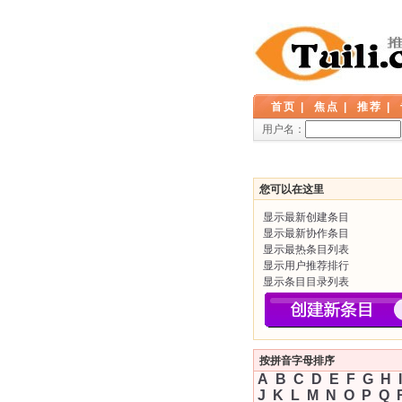
首页
|
焦点
|
推荐
|
用户名：
您可以在这里
显示最新创建条目
显示最新协作条目
显示最热条目列表
显示用户推荐排行
显示条目目录列表
按拼音字母排序
A
B
C
D
E
F
G
H
I
J
K
L
M
N
O
P
Q