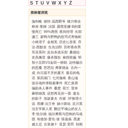
S
T
U
V
W
X
Y
Z
按标签浏览
伽利略
彼特·温西爵爷
猪川将佐
林肯·莱姆
法国
露西亚娜·B的缓
慢死亡
99%诱拐
夜间经理
矢部
谦三
家鸭与野鸭的投币式寄物柜
小林澄子
金相宪
历史匕首奖
乔
治·西默农
生岛治郎
宫村香奈男
耳语系列
反自杀俱乐部
桑德拉·
史高佩登
爆杀预告
偷拐抢骗
明
智小五郎VS金田一耕助
达特穆尔
的恶魔
芭芭拉·弗莱德金
古内一
成
向日葵不开的夏天
最后的电
话
第四扇门
七河迦南
香山滋
游乐场炸弹勒索事件
死亡座席
编剧杀人事件
桑楚
荷兰
雷米
麻耶雄嵩
还想再见你一面
逝去
的影子
泡坂妻夫
作家
3F推理小
说
塔娜·法兰奇
姊小路祐
吉川英
治文学新人奖
翻过平城山的女人
李·恰尔德
福尔摩斯与恐怖的马戏
团
埃德加·爱伦·坡
陈嘉振
黑麦
威士忌
古泉迦十
亚瑟·里昂
别相