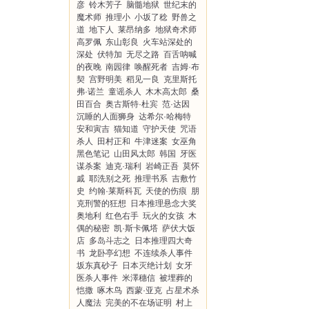
彦
铃木芳子
脑髓地狱
世纪末的
魔术师
推理小
小坂了稔
野兽之
道
地下人
莱昂纳多
地狱奇术师
高罗佩
东山彰良
火车站深处的
深处
伏特加
无尽之路
百舌呐喊
的夜晚
南园律
唤醒死者
吉姆·布
契
宫野明美
稻见一良
克里斯托
弗·诺兰
童谣杀人
木木高太郎
桑
田百合
奥古斯特·杜宾
范·达因
沉睡的人面狮身
达希尔·哈梅特
安和寅吉
猫知道
守护天使
咒语
杀人
田村正和
牛津迷案
女巫角
黑色笔记
山田风太郎
韩国
牙医
谋杀案
迪克·瑞利
岩崎正吾
莫怀
戚
耶洗别之死
推理书系
吉敷竹
史
约翰·莱斯科瓦
天使的伤痕
朋
克刑警的狂想
日本推理悬念大奖
奥地利
红色右手
玩火的女孩
木
偶的秘密
凯·斯卡佩塔
萨伏大饭
店
多岛斗志之
日本推理四大奇
书
龙卧亭幻想
不连续杀人事件
坂东真砂子
日本灭绝计划
女牙
医杀人事件
米澤穗信
被埋葬的
恺撒
啄木鸟
西蒙·亚克
占星术杀
人魔法
完美的不在场证明
村上