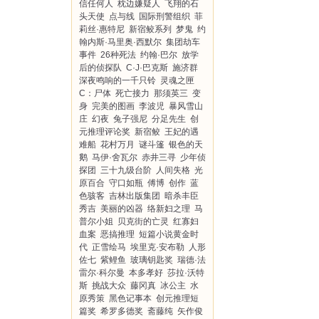
信任何人
枕边嫌疑人
飞翔的石
头天使
点与线
国际刑警组织
菲
莉丝·惠特尼
新宿鲛系列
梦鬼
约
翰内斯·马里奥·西默尔
集团劫车
事件
26种死法
约翰·巴尔
放学
后的侦探队
C·J·巴克斯
施济群
深夜鸣响的一千只铃
灵魂之匣
C：尸体
死亡接力
那须英三
变
身
完美的图画
李波児
暴风雪山
庄
幻夜
兔子强尼
分足先生
创
元推理评论奖
新宿鲛
王妃的遇
难船
花村万月
谜斗篷
银色的天
鹅
马伊·舍瓦尔
赤井三寻
少年侦
探团
三十九级台阶
人间失格
光
原百合
守口如瓶
傅博
创作
蓝
色骇客
吉林出版集团
暗杀丰臣
秀吉
美丽的凶器
络新妇之理
马
普尔小姐
贝克街的亡灵
红寡妇
血案
恶搞推理
短篇小说黄金时
代
正雪绘马
埃里克·安布勒
人形
佐七
紫鲤鱼
玻璃钥匙奖
瑞德·法
雷尔·科尔曼
本多孝好
莎拉·沃特
斯
挑战大众
藤冈真
冰公主
水
原秀策
黑色记事本
创元推理短
篇奖
希罗多德奖
斋藤纯
矢作俊