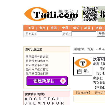
首页
|
焦点
|
推荐
|
专题
|
组织
|
标签
|
咨询
用户名：
密码：
当前位置：
首页
→ 条目
您可以在这里
显示最新创建条目
没有凶
显示最新协作条目
老蔡
创
显示最热条目列表
原作名
显示用户推荐排行
ISBN
显示条目目录列表
出版社 
系列短
【本条
【条目标签】：
没有凶
按拼音字母排序
A
B
C
D
E
F
G
H
I
J
K
L
M
N
O
P
Q
R