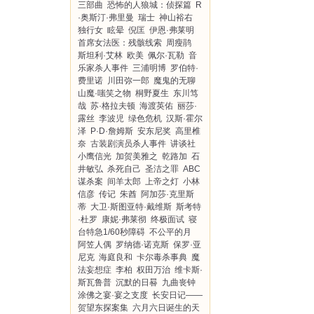
三部曲
恐怖的人狼城：侦探篇
R
·奥斯汀·弗里曼
瑞士
神山裕右
独行女
眩晕
倪匡
伊恩·弗莱明
首席女法医：残骸线索
周瘦鹃
斯坦利·艾林
欧美
佩尔·瓦勒
音
乐家杀人事件
三浦明博
罗伯特·
费里诺
川田弥一郎
魔鬼的无聊
山魔·嗤笑之物
桐野夏生
东川笃
哉
苏·格拉夫顿
海渡英佑
丽莎·
露丝
李波児
绿色危机
汉斯·霍尔
泽
P·D·詹姆斯
安东尼奖
高里椎
奈
古装剧演员杀人事件
讲谈社
小鹰信光
加贺美雅之
乾路加
石
井敏弘
杀死自己
圣洁之罪
ABC
谋杀案
间羊太郎
上帝之灯
小林
信彦
传记
朱酋
阿加莎·克里斯
蒂
大卫·斯图亚特·戴维斯
斯考特
·杜罗
康妮·弗莱彻
终极面试
寝
台特急1/60秒障碍
不公平的月
阿笠人偶
罗纳德·诺克斯
保罗·亚
尼克
海庭良和
卡尔毒杀事典
魔
法妄想症
李柏
权田万治
维卡斯·
斯瓦鲁普
沉默的日晷
九曲丧钟
涂佛之宴·宴之支度
长安日记——
贺望东探案集
六月六日诞生的天