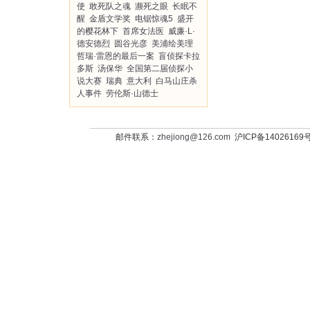
使
敢死队之魂
濒死之眼
长眠不
醒
金盾文学奖
电锯惊魂5
盛开
的樱花林下
首席女法医
威廉·L·
德安德烈
圆谷光彦
美浦绘美理
哲瑞·雷恩的最后一案
盲侦探卡拉
多斯
汤保华
全国第二届侦探小
说大赛
瑞典
意大利
白马山庄杀
人事件
劳伦斯·山德士
邮件联系：
zhejiong@126.com
沪ICP备14026169