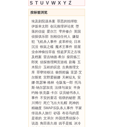
S
T
U
V
W
X
Y
Z
按标签浏览
埃及剧院谋杀案
罪恶的拍球歌
伊坂幸太郎
创元推理评论奖
堕
落的信徒
爱尔兰
雫井修介
英国
侦探俱乐部
别相信任何人
嫌疑
犯
飞机杀人事件
皮革样化
日本
沉没
铁鼠之槛
魔术王事件
箭屋
业余神偷拉菲兹
怪盗罗宾之古埃
及档案
雷吉纳德·希尔
柴田炼三
郎奖
侦探推理网页游戏
剧毒
五
木阳介
玉岭的叹息
古典推理文
库
罪孽转移法
偷拐抢骗
亚瑟·艾
尔斯奖
宫野爱丽娜
天树征丸
安
娜·凯瑟琳·格林
仓阪鬼一郎
托马
斯·纳尔瑟加克
法律与淑女
半身
约翰·狄克森·卡尔
议员秘书杀人
事件
不安的童话
馅饼的秘密
黑
川博行
死亡飞出大礼帽
死神的
精确度
SMAP乐队杀人事件
平家
传说杀人旅行
砂器
布谷鸟的蛋
是谁的
文泽尔
外国优秀侦探小
说选
角田喜久雄
凶手是狐
冰冷