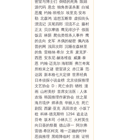
密室与博士们
倒错的死角
陈娟
源代码
悬念
独角兽谋杀案
白城
恶魔
约翰·班维尔
埃里克·安布
勒
北森鸿
追想五断章
虚拟街头
漂流记
滨尾四郎
泪流不止
藤村
正太
贝尔摩德
鹰见绯沙子
假面
饭店
林荫
爬虫类馆杀人事件
鹰
的去向
史军
木偶的秘密
佩内洛
普的网
浅田次郎
沉睡在森林里
的鱼
雷格纳·希尔
文库
麦克罗·
西恩
安东尼·赫洛维兹
威廉·泰
恩
约翰·迈克尔·海耶斯
弗兰奇寓
所粉末之谜
密室讲义
赤江瀑
范·
达因
新本格七大定律
世界经典
日本侦探小说金榜
北京侦探推理
文艺协会
D：死亡余韵
牺牲
漫
画
山村美纱
首席女法医：人体
农场
韩国推理作家协会
丝之屋
海月琉伊
师承燕
华丽人生
死亡
剧院
西蒙·亚克
高田崇史
小坂了
稔
科林·德克斯特
1294
盗走达
芬奇
坂木司
小林久三
火村英生
向日葵的祭奠
德山谆一
阿尔弗
雷德·希区柯克
唯一正确的时钟
恶搞推理
黑暗降临时
古殿
证明