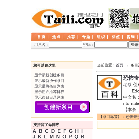
首页
|
焦点
|
推荐
|
专题
|
组织
|
标签
|
咨询
用户名：
密码：
当前位置：
首页
→ 条目
您可以在这里
显示最新创建条目
恐怖奇
显示最新协作条目
老蔡
创
显示最热条目列表
Edoga
显示用户推荐排行
中文名：恐
显示条目目录列表
nternat
【本条
【条目标签】：
恐怖奇
按拼音字母排序
A
B
C
D
E
F
G
H
I
J
K
L
M
N
O
P
Q
R