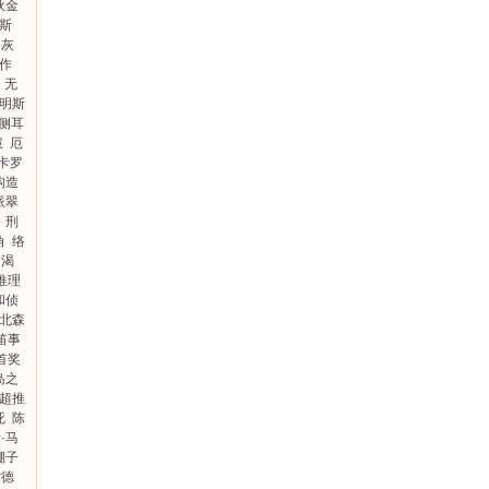
狄金
·斯
灰
作
：无
卡明斯
侧耳
慧
厄
卡罗
构造
派翠
刑
角
络
的渴
推理
和侦
北森
笛事
首奖
岛之
超推
死
陈
·马
棚子
雷德