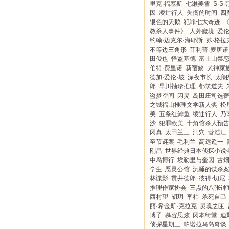
里克·福塞斯
七濑美雪
S·S
因
凌辻行人
失衡的时间
四
银色的天鹅
犯罪七大奇迹
教杀人事件》
人外魔境
爱伦
约翰·迈克尔·海耶斯
苏·格拉
不等边三角形
菲利普·麦唐诺
田俊也
怪盗基德
富士山禁
伯特·费里诺
新宿鲛
犬神家
德加·爱伦·坡
深夜市长
太朗
郎
早川袖珍推理
都筑道夫
盗梦空间
闪灵
岛田庄司选
之城福山推理文学新人奖
松
美
五条红鲱鱼
绫辻行人
乃
沙
犯罪欧美
十角馆杀人预
冈真
太田兰三
洞穴
菅浩江
至节谜案
毛利兰
高远遥一
刚昌
世界经典日本侦探小说
中岛博行
埃勒里与奎因
古
学生
恶灵公馆
沉睡的谋杀
林谍影
贯井德郎
彼得·切尼
推理作家协会
三点的八张钟
西村望
胡玥
李柏
杀死自己
丽·希金斯·克拉克
灵魂之匣
博子
慕容思炫
冈本绮堂
迪
侦探星期三
帕诺拉马岛奇谈