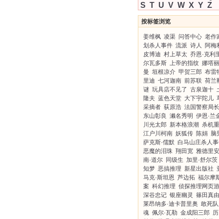
S
T
U
V
W
X
Y
Z
按标签浏览
姜维枫
凌渠
问答中心
老作
划杀人事件
流派
诗人
阿梅
皮博迪
村上草太
乔恩·克利
尔瓦多斯
上帝的指纹
娜塔丽
曼
垣根凉介
甲贺三郎
布雷
里迪
七河迦南
前苏联
荷兰
谜
玩具店不见了
古泉迦十
隆夫
蓝色天堂
大下宇陀儿
采摘者
荻原浩
法国警察局
东山彰良
濑名秀明
伊恩·兰
川光太郎
新本格浪潮
杀机
江户川柯南
妖狐传
陈娟
脑
萨克斯·儒默
白马山庄杀人事
恶魔的泪珠
翔田宽
雅德里安
南·道尔
同级生
加里·舒尔茨
知梦
恶搞推理
新星出版社
马克·斯坦恩
芦边拓
福尔摩
案
科幻推理
侦探推理网页
深谷忠记
银座幽灵
篠田真
莱昂纳多·迪卡普里奥
敢死队
魂
佩尔·瓦勒
金成阳三郎
历