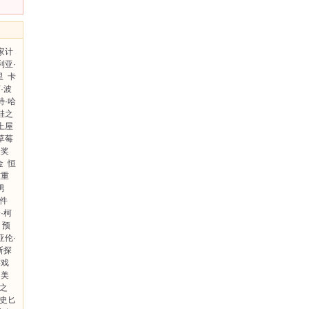
家计
利亚·
里
卡
·波
特·哈
鞋之
土屋
草莓
长奖
金
恒
重重
男
件
·柯
预
亚伦·
斯探
游戏
由美
之
史匕