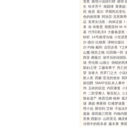
首奖
推理小说排行榜
彼得·
生
铃木芳子
南园律
莱奥妮
宛
栋居
基尔
早期死后变化
色的彼得潘
阿加莎·克里斯蒂
品
首席女法医：肉体证据
I
辜
肯·布鲁恩
斯图亚特·M·
基
代号D机关II
大薮春彦奖
聆听
14号推理当铺
小笠原
尔·德尔·比格斯
译林出版社
尔·约翰·戴利
吉田步美
Y之
山魔·嗤笑之物
纪田顺一郎
西亚·康薇尔
放学后的侦探队
场
劳伦斯·山德士
倒错的死
新妇之理
工藤有希子
死亡
望
加拿大
所罗门之犬
小说
新人奖
西蒙·亚克的使命
我
探伯爵
SMAP乐队杀人事件
鸿
玉岭的叹息
内田康复
小
件
二阶堂黎人
敬告犯人
匕
致命遗产
格雷厄姆·格林
孤
谜
康妮·弗莱彻
红楼梦迷案
理小说
斯坦利·艾林
不如去
嘉振
柴田炼三郎奖
约翰内斯
里奥·西默尔
山田里见
幽灵
冷雨中的暗杀者
藤木禀
弗