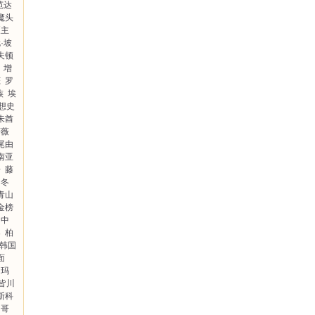
·范达
魔头
《主
·坡
夫顿
增
恋
罗
族
埃
想史
朱酋
蔷薇
尾由
南亚
告
藤
冬
青山
金榜
畑中
案
柏
韩国
面
玛
皆川
斯科
哥