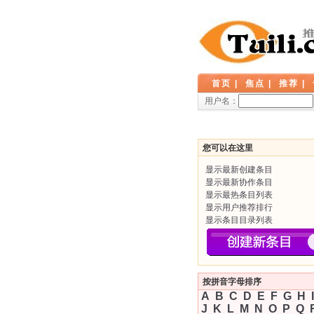
首页
|
焦点
|
推荐
|
用户名：
您可以在这里
显示最新创建条目
显示最新协作条目
显示最热条目列表
显示用户推荐排行
显示条目目录列表
按拼音字母排序
A
B
C
D
E
F
G
H
I
J
K
L
M
N
O
P
Q