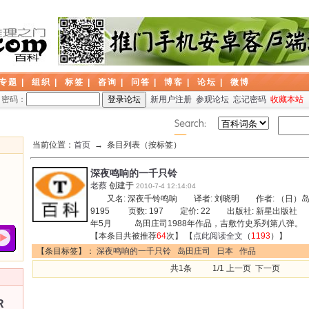
专题
|
组织
|
标签
|
咨询
|
问答
|
博客
|
论坛
|
微博
密码：
新用户注册
参观论坛
忘记密码
收藏本站
当前位置：
首页
→ 条目列表（按标签）
深夜鸣响的一千只铃
老蔡
创建于
2010-7-4 12:14:04
又名: 深夜千铃鸣响 译者: 刘晓明 作者: （日）岛田庄司
9195 页数: 197 定价: 22 出版社: 新星出版社 
年5月 岛田庄司1988年作品，吉敷竹史系列第八弹
【本条目共被推荐
64
次】 【
点此阅读全文
（
1193
）】
【条目标签】：
深夜鸣响的一千只铃
岛田庄司
日本
作品
共1条 1/1 上一页 下一页
R