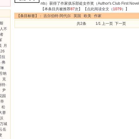
nts）获得了作家俱乐部处女作奖（Author's Club First Novel
【本条目共被推荐
87
次】 【
点此阅读全文
（
1079
）】
【条目标签】：
吉尔伯特·阿代尔
英国
欧美
作家
蒙斯
共2条 1/1 上一页 下一页
人不
者
冢
茂
月
26
诺拉
·弗
莎琳
舌呐
人
克
丽特·
士
尹
花园
上帝
松
大赛
·沃
万城
云岳
使