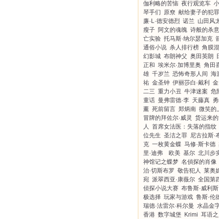
伽利略的苦恼
夜行观览车
琴手们
原尞
献给妻子的犯
廉·L·德安德烈
诺兰
山田风
瘦子
阿文的魂魄
诗般的杀
亡实验
托马斯·纳尔瑟加克
通俗小说
杀人排行榜
角膜
幻影城
布朗神父
奥田英朗
正和
埃米尔·加博里奥
角田
雄
千岁兰
恐怖奇形人间
海
祐
金圣钟
伊丽莎白·戴利
金
二三
重力小丑
牛津迷案
危
童话
曼弗雷德·李
天藤真
勇
薰
死前留言
郑炳南
微笑的
冒牌的拜佐尔·威灵
货运来的
人
首席女法医：失落的指纹
位先生
圣洁之罪
尼古拉斯·
克
一枚黄金蝶
马修·斯卡德
里·迪弗 欧美
基尔
北川步
神馆记之蝶梦
名偵探的肖像
治·切斯布罗
敬告犯人
莱奥
宛
派翠西亚·康薇尔
全国第
侦探小说大赛
布鲁斯·威利斯
极选择
玩家与游戏
鲁斯·伦
瑞德·法雷尔·科尔曼
水晶金
香港
数字城堡
Krimi
耳语之