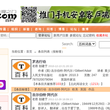
专题
|
组织
|
标签
|
咨询
|
问答
|
博客
|
论坛
|
微博
密码：
新用户注册
参观论坛
忘记密码
收藏本站
当前位置：
首页
→ 条目列表（按标签）
罗杰行动
老蔡
创建于
2010-12-13 21:20:10
作者: (英) 吉尔伯特·阿代尔 / Gilbert Adair 译者: 
人民文学出版社 出版年: 2010.3 页数: 247 定价: 
787020079094 英国作家吉
【本条目共被推荐
103
次】 【
点此阅读全文
（
1213
）】
【条目标签】：
罗杰行动
吉尔伯特·阿代尔
欧美
英国
作品
吉尔伯特·阿代尔
老蔡
创建于
2011-12-29 16:09:13
吉尔伯特·阿代尔（Gilbert Adair，1944年12月29日
R
家、影评人、翻译家，出生于爱丁堡。 1988年作品《纯真的圣徒