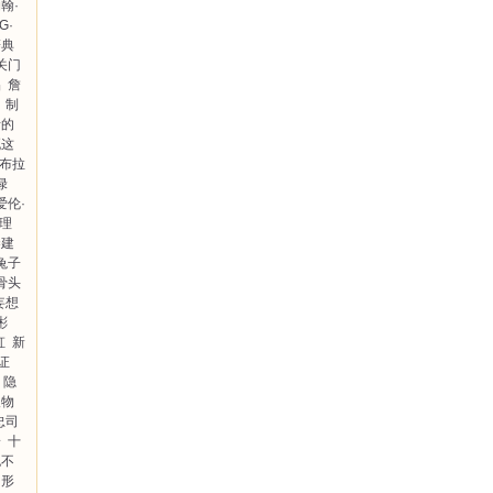
翰·
G·
辞典
关门
品
詹
制
者的
死这
·布拉
绿
爱伦·
推理
秦建
兔子
骨头
妄想
彬
虹
新
证
隐
人物
忠司
一
十
也不
角形