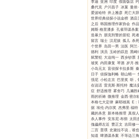
李迪
亚洲
印度
假面饭店
约
桑代克
户川昌子
冰菓
曼侬·
爱波哈特
井上雅彦
死亡大
世界经典侦探小说金榜
酒店
之后
韩国推理作家协会
作
姆斯·格里潘多
孔雀羽谋杀案
造暴力
朋克刑警的冒犯
死
留言
瑞士
汉尼拔
孤儿
杀
个世界
岛田一男
法医
阿兰
德利
演员
玉岭的叹息
黑崎
弑警犯
大迫纯一
西乡钞票
坡奖
内田康复
琴酒
岁月·
小岛元太
盲侦探卡拉多斯
日子
侦探伽利略
朝山蜻一
强尼
小松左京
巴里奖
听，
在说话
雷克斯·斯托特
魔法
症
舒适推理
雾舍巧
几濑胜
雨的祈祷
微推理
金西·密尔
本格七大定律
麻耶雄嵩
E：
据
埃伦·内尔奖
杰弗里·福特
藏的杀意
新本格推理
真假
杀人事件
安东尼·布彻
太田
傀儡师左近
曹正文
吉田修
二宫
普璞
史黛拉不说，谁
知道
啤酒谋杀案
不等边三