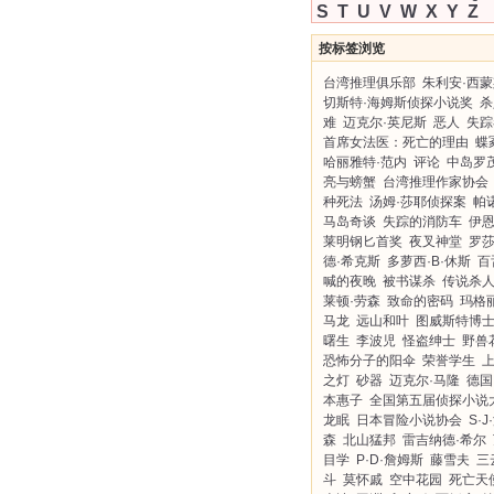
S
T
U
V
W
X
Y
Z
按标签浏览
台湾推理俱乐部
朱利安·西
切斯特·海姆斯侦探小说奖
杀
难
迈克尔·英尼斯
恶人
失踪
首席女法医：死亡的理由
蝶
哈丽雅特·范内
评论
中岛罗
亮与螃蟹
台湾推理作家协会
种死法
汤姆·莎耶侦探案
帕
马岛奇谈
失踪的消防车
伊恩
莱明钢匕首奖
夜叉神堂
罗
德·希克斯
多萝西·B·休斯
百
喊的夜晚
被书谋杀
传说杀
莱顿·劳森
致命的密码
玛格
马龙
远山和叶
图威斯特博
曙生
李波児
怪盗绅士
野兽
恐怖分子的阳伞
荣誉学生
之灯
砂器
迈克尔·马隆
德国
本惠子
全国第五届侦探小说
龙眠
日本冒险小说协会
S·J
森
北山猛邦
雷吉纳德·希尔
目学
P·D·詹姆斯
藤雪夫
三
斗
莫怀戚
空中花园
死亡天