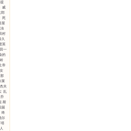
小提
罪
威
太郎
意
死
箭屋
混浊
田村
喜久
渡英
田一
险的
岭
上帝
女
那
布莱
杰夫
实
乱
乔
妮·斯
四届
终
德尔
字塔
人