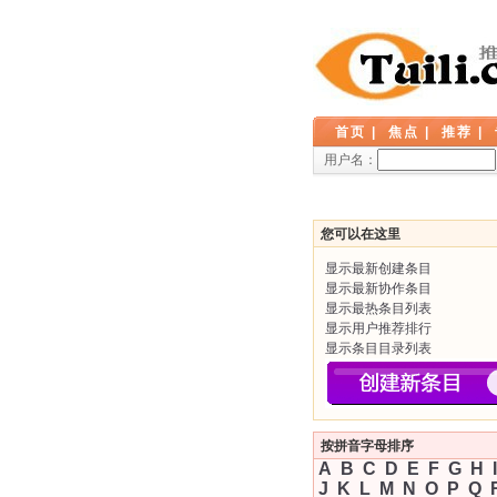
首页
|
焦点
|
推荐
|
用户名：
您可以在这里
显示最新创建条目
显示最新协作条目
显示最热条目列表
显示用户推荐排行
显示条目目录列表
按拼音字母排序
A
B
C
D
E
F
G
H
I
J
K
L
M
N
O
P
Q