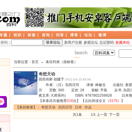
专题
|
组织
|
标签
|
咨询
|
问答
|
博客
|
论坛
|
微博
密码：
新用户注册
参观论坛
忘记密码
收藏本站
当前位置：
首页
→ 条目列表（按标签）
奇想天动
残雨画桥
创建于
2011-2-6 15:45:59
作者: （日）岛田庄司 译者: 林敏生 出版社: 新星出
月 页数: 300 定价: 28 装帧: 平装 丛书: 岛
夜文库·大师系列） ISBN: 9787802259928 日
【本条目共被推荐
216
次】 【
点此阅读全文
（
3170
）】
【条目标签】：
奇想天动
岛田庄司
日本
作品
共1条 1/1 上一页 下一页
R