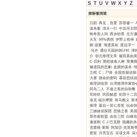
S
T
U
V
W
X
Y
Z
按标签浏览
日剧
再见，吾爱
苏部健一
谋杀案
清水一行
中岛河太
怖奇形人间
西乡钞票
北方
火车
99%诱拐
伊野上裕伸
丽·波曼
海渡英祐
渡边淳一
·马许
通往天国的倒计时
津
介
创元推理文库
篠田真由
C·贝利
黑暗坡食人树
聖奧
修道院的悲劇
血腥的谋杀
之棺
C：尸体
全国首届侦探
大赛
致命的密码
慕容思炫
推理训练营
台湾推理作家协
冈岛二人
不速之客的自助餐
耳聆听
冈田鯱彦
犯罪十二宫
洛克·福尔摩斯
有马赖义
新
推理
最后一笑匕首奖
玩命
三姊妹侦探团
恶狼之夜
美
罪作家联盟
由良三郎
白峰
逢坂刚
C·J·巴克斯
隐藏的杀
克蕾格·莱斯
阿加莎·克里斯
密室
月亮宝石
乐读文库
深