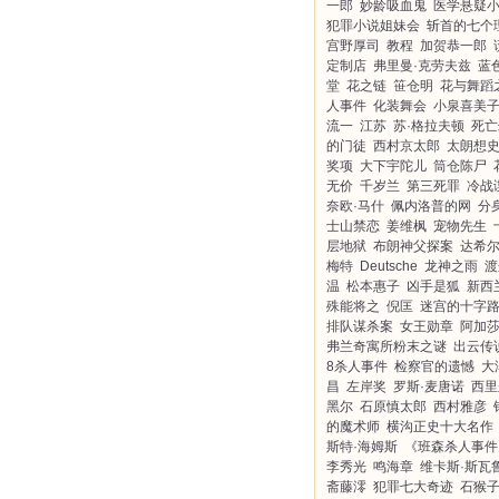
一郎
妙龄吸血鬼
医学悬疑
犯罪小说姐妹会
斩首的七个
宫野厚司
教程
加贺恭一郎
定制店
弗里曼·克劳夫兹
蓝
堂
花之链
笹仓明
花与舞蹈
人事件
化装舞会
小泉喜美
流一
江苏
苏·格拉夫顿
死亡
的门徒
西村京太郎
太朗想
奖项
大下宇陀儿
筒仓陈尸
无价
千岁兰
第三死罪
冷战
奈欧·马什
佩内洛普的网
分
士山禁恋
姜维枫
宠物先生
层地狱
布朗神父探案
达希尔
梅特
Deutsche
龙神之雨
渡
温
松本惠子
凶手是狐
新西
殊能将之
倪匡
迷宫的十字
排队谋杀案
女王勋章
阿加
弗兰奇寓所粉末之谜
出云传说
8杀人事件
检察官的遗憾
大
昌
左岸奖
罗斯·麦唐诺
西里
黑尔
石原慎太郎
西村雅彦
的魔术师
横沟正史十大名作
斯特·海姆斯
《班森杀人事件
李秀光
鸣海章
维卡斯·斯瓦
斋藤澪
犯罪七大奇迹
石猴