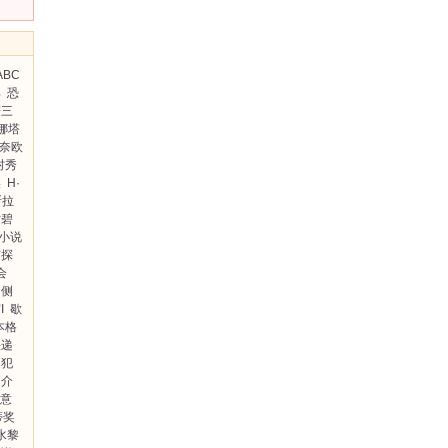
ABC
郎
恐
谦三
娜塔
奈欧
村秀
美
H·
斯拉
绀碧
小说
侦探
会
侧
I
歇
本格
快递
国犯
良介
意
蒂奖
水黎