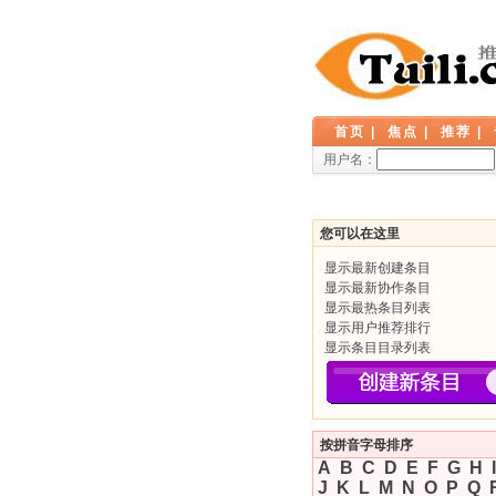
首页
|
焦点
|
推荐
|
用户名：
您可以在这里
显示最新创建条目
显示最新协作条目
显示最热条目列表
显示用户推荐排行
显示条目目录列表
按拼音字母排序
A
B
C
D
E
F
G
H
I
J
K
L
M
N
O
P
Q