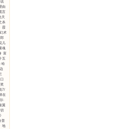
小说
理由
谎言
色天
之杀
子
霞
幻术
史郎
花儿
谍魂
身
富
十五
·哈
边
兰
路口
莎奖
7/
泽在
尔·
银翼
切
》
鲁普
子
地