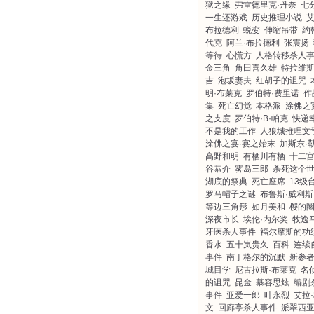
狱之缘
弗雷德里克·丹奈
七
一生还游戏
历史推理小说
艾
布拉德利
蜕变
伸缩吊带
约
代克
阿兰·布拉德利
张震扬
等待
心慌方
人格转移杀人
金三角
角田喜久雄
特拉维斯
吉
泡坂妻夫
红胡子的诅咒
明·布莱克
罗伯特·费里诺
作
集
死亡幻觉
本格派
涂佛之
之支度
罗伯特·B·帕克
快递
不是我的工作
人狼城推理文
涂佛之宴·宴之始末
加斯东·
高野和明
有栖川有栖
十二
谷恭介
雾岛三郎
杀死这个
湖底的祭典
死亡座席
13级
罗马帽子之谜
布鲁斯·威利斯
等边三角形
如月美和
樱的
深夜市长
埃伦·内尔奖
牧逸
牙医杀人事件
福尔摩斯的功
香水
五十岚贵久
百科
连续
事件
南丁格尔的沉默
新参
城目学
尼古拉斯·布莱克
名
的诅咒
昆金
慕容思炫
编剧
事件
亚爱一郎
叶永烈
艾拉
文
回廊亭杀人事件
派翠西亚