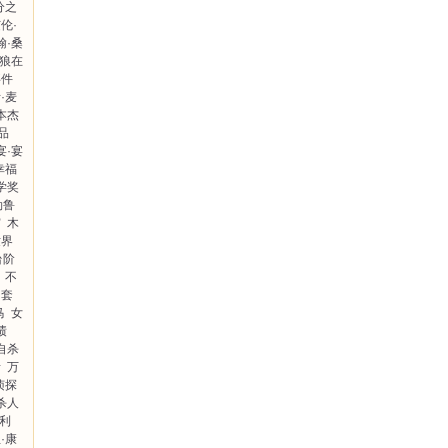
分之
伦·
翰·桑
狼在
事件
·麦
本杰
品
宴·宴
幸福
学奖
勒鲁
宫
木
世界
台阶
不
圈套
马
女
绩
自杀
者
万
侦探
杀人
·利
·康