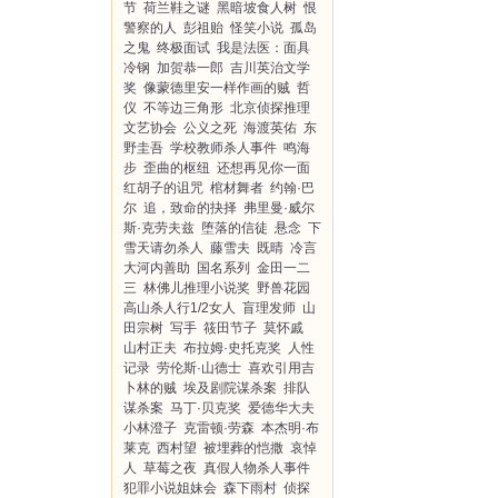
节
荷兰鞋之谜
黑暗坡食人树
恨
警察的人
彭祖贻
怪笑小说
孤岛
之鬼
终极面试
我是法医：面具
冷钢
加贺恭一郎
吉川英治文学
奖
像蒙德里安一样作画的贼
哲
仪
不等边三角形
北京侦探推理
文艺协会
公义之死
海渡英佑
东
野圭吾
学校教师杀人事件
鸣海
步
歪曲的枢纽
还想再见你一面
红胡子的诅咒
棺材舞者
约翰·巴
尔
追，致命的抉择
弗里曼·威尔
斯·克劳夫兹
堕落的信徒
悬念
下
雪天请勿杀人
藤雪夫
既晴
冷言
大河内善助
国名系列
金田一二
三
林佛儿推理小说奖
野兽花园
高山杀人行1/2女人
盲理发师
山
田宗树
写手
筱田节子
莫怀戚
山村正夫
布拉姆·史托克奖
人性
记录
劳伦斯·山德士
喜欢引用吉
卜林的贼
埃及剧院谋杀案
排队
谋杀案
马丁·贝克奖
爱德华大夫
小林澄子
克雷顿·劳森
本杰明·布
莱克
西村望
被埋葬的恺撒
哀悼
人
草莓之夜
真假人物杀人事件
犯罪小说姐妹会
森下雨村
侦探