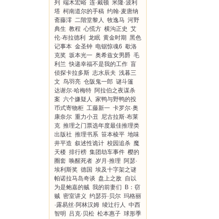
列
端木宏峪
连·戴顿
米隆·波利
塔
柯南道尔的手稿
约翰·麦唐纳
斋藤澪
二階堂黎人
牧逸马
河野
典生
教程
心慌方
横沟正史
艾
伦·布拉德利
龙眠
黄金时期
黑色
记事本
金圣钟
电锯惊魂6
歇洛
克奖
坂本光一
奥希兹女男爵
毛
利兰
快递幸福不是我的工作
盲
侦探卡拉多斯
志水辰夫
浅暮三
文
鸟羽亮
仓阪鬼一郎
谜斗篷
达谢尔·哈梅特
阿拉伯之夜谋杀
案
六个嫌疑人
家鸭与野鸭的投
币式寄物柜
工藤新一
卡罗尔·奥
康奈尔
重力小丑
尼古拉斯·布莱
克
推理之门票选年度最佳推理类
出版社
推理书系
笹本棱平
地味
井平造
叙述性诡计
校园追杀
魔
天楼
排行榜
集团劫车事件
樱的
圈套
唤醒死者
岁月·推理
阿瑟·
埃利斯奖
德国
埃及十字架之谜
帕诺拉马岛奇谈
盘上之敌
自以
为是鲍嘉的贼
我的前妻们
B：窃
贼
密室讲义
约瑟芬·贝尔
玛格丽
·露易丝·阿林汉姆
绫辻行人
中西
智明
吕克·贝松
松本惠子
球形季