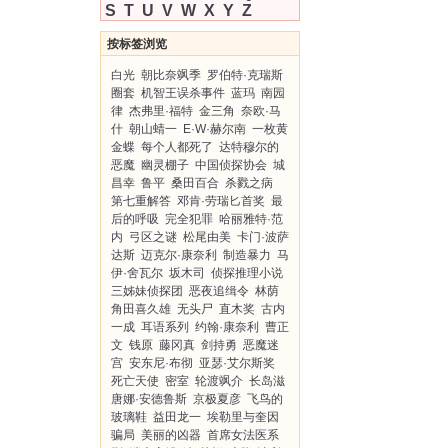
S
T
U
V
W
X
Y
Z
按标签浏览
白光
朝比奈飒季
罗伯特·克瑞斯
圈套
机智王误杀事件
蓝玛
南园
律
杰弗里·福特
金三角
奈欧·马
什
朝山蜻一
E·W·赫尔南
一枚黄
金蝶
每个人都死了
达特穆尔的
恶魔
幽灵棚子
中国侦探协会
城
昌幸
鲁平
桑田百合
杀戮之病
第七重解答
邓肯·劳瑞匕首奖
最
后的呼吸
完全犯罪
哈丽雅特·范
内
弓区之谜
松尾由美
卡门·波萨
达斯
迈克尔·康奈利
制造暴力
马
伊·舍瓦尔
坂木司
侦探推理小说
三姊妹侦探团
恶夜追缉令
林荫
角田喜久雄
无头尸
直木奖
古内
一成
耳语系列
约翰·康奈利
曹正
文
钱原
藤冈真
剑持勇
恶魔迷
宫
安东尼·布彻
亚瑟·艾尔斯奖
死亡天使
密室
轮渡飒介
长岛滋
唐娜·安德鲁斯
京极夏彦
飞鸟的
玻璃鞋
益田龙一
埃勒里与奎因
骗局
美丽的凶器
首席女法医系