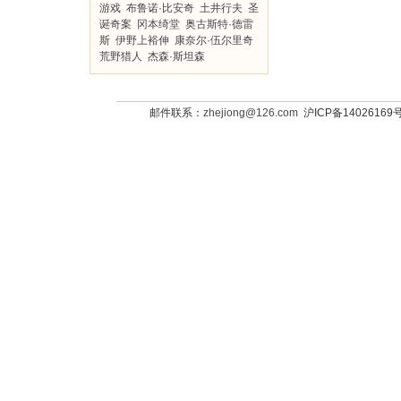
游戏
布鲁诺·比安奇
土井行夫
圣
诞奇案
冈本绮堂
奥古斯特·德雷
斯
伊野上裕伸
康奈尔·伍尔里奇
荒野猎人
杰森·斯坦森
邮件联系：
zhejiong@126.com
沪ICP备14026169