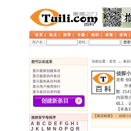
首页
|
焦点
|
推荐
|
专题
|
组织
|
标签
|
咨询
用户名：
密码：
当前位置：
首页
→ 条目
您可以在这里
显示最新创建条目
侦探小
显示最新协作条目
老蔡
创
显示最热条目列表
作者:
显示用户推荐排行
数: 21
显示条目目录列表
内容简
础上，
【本条
【条目标签】：
侦探小
按拼音字母排序
A
B
C
D
E
F
G
H
I
J
K
L
M
N
O
P
Q
R