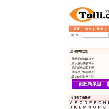
首页
|
焦点
|
推荐
|
用户名：
您可以在这里
显示最新创建条目
显示最新协作条目
显示最热条目列表
显示用户推荐排行
显示条目目录列表
按拼音字母排序
A
B
C
D
E
F
G
H
I
J
K
L
M
N
O
P
Q