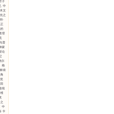
芳子
见
中
木文
光之
特·
正
里的
查理
克
马普
神家
斯论
记
纳尔
林
格
林肯
独角
览
石田
连续
尾维
奖
所之
笑
中
森·卡