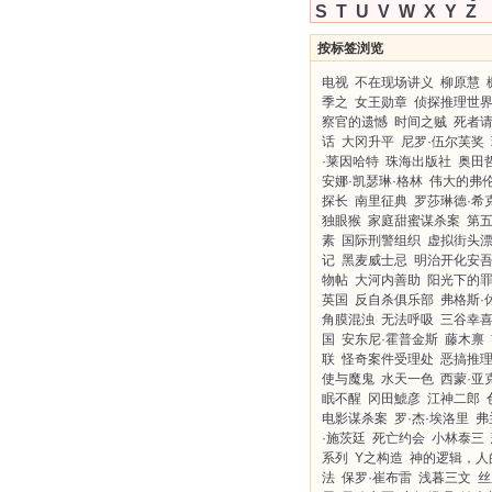
S
T
U
V
W
X
Y
Z
按标签浏览
电视
不在现场讲义
柳原慧
季之
女王勋章
侦探推理世
察官的遗憾
时间之贼
死者
话
大冈升平
尼罗·伍尔芙奖
·莱因哈特
珠海出版社
奥田
安娜·凯瑟琳·格林
伟大的弗
探长
南里征典
罗莎琳德·希
独眼猴
家庭甜蜜谋杀案
第
素
国际刑警组织
虚拟街头
记
黑麦威士忌
明治开化安
物帖
大河内善助
阳光下的
英国
反自杀俱乐部
弗格斯·
角膜混浊
无法呼吸
三谷幸
国
安东尼·霍普金斯
藤木禀
联
怪奇案件受理处
恶搞推
使与魔鬼
水天一色
西蒙·亚
眠不醒
冈田鯱彦
江神二郎
电影谋杀案
罗·杰·埃洛里
弗
·施茨廷
死亡约会
小林泰三
系列
Y之构造
神的逻辑，人
法
保罗·崔布雷
浅暮三文
丝