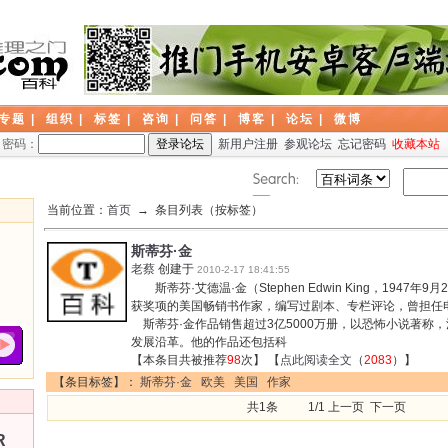
专题
|
组织
|
标签
|
咨询
|
问答
|
博客
|
论坛
|
微博
密码：
新用户注册
参观论坛
忘记密码
收藏本站
当前位置：
首页
→ 条目列表（按标签）
斯蒂芬·金
老蔡
创建于
2010-2-17 18:41:55
斯蒂芬·艾德温·金（Stephen Edwin King，1947
获奖项的美国畅销书作家，编写过剧本、专栏评论，曾担
斯蒂芬·金作品销售超过3亿5000万册，以恐怖小说著称
发展沿革。他的作品还包括科
【本条目共被推荐
98
次】 【
点此阅读全文
（
2083
）】
【条目标签】：
斯蒂芬·金
欧美
美国
作家
共1条 1/1 上一页 下一页
R