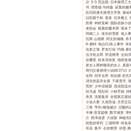
尔
S·S·范达因
日本推理三
书
理查德·马特森
寂寞的频
区内田康夫推理文学奖
索命
以眨眼干杯
蒸发
石井雅之
哲孝
种村直树
国际侦探小
者协会
银翼的魔术师
谁杀
冈嶋二人
迷失的雪夜
他人
伦斯·山德斯
阿文的魂魄
杀
R·赖特
电台DJ杀人事件
本
光射之海
罗杰行动
约翰·康
法月纶太郎
舒适推理
仓知
在哪里
松本清张奖
地狱使
发女人两种微笑的女人
真梨
周刊文春推理小说BEST10
女郎
间羊太郎
布拉姆·史托
消失的蓝衣女孩
千家贵司
荒村
少年侦探团
清凉院流
丝马迹
塔彭丝
小林芳雄
诗
杀意
洗冤集录
全国第五届
小说大赛
久保田滋
月亮宝
三角
亨利·梅瑞威尔
沉睡的
卡琳·亚芙提根
数字城堡
津
介
西泽保彦
大侦探
神秘失
愤怒的审判
三浦明博
绯色
耳语
鲁平
石井辉男
伊恩·