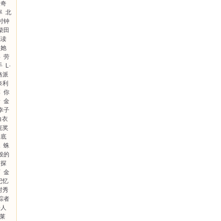
大奇
率
北
时钟
柴田
说读
了她
事
劳
手
L·
格派
奈利
淳
你
者
金
幸子
白衣
克奖
湖底
水
蛛
般的
侦探
石
金
记忆
村秀
踪者
杀人
弗莱