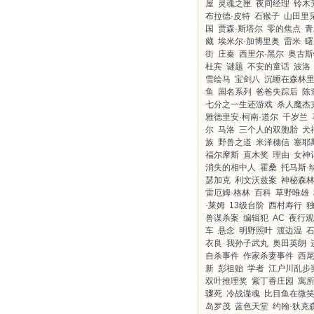
屋
灵魂之匣
夜间经理
铃木
布拉德·皮特
石猴子
山田里
国
贾森·斯塔尔
零的焦点
青
藏
埃米尔·加博里奥
雷米
曙
街
庄秦
西里尔·黑尔
奥古斯
杜宾
谜题
不安的童话
波洛
雪绘马
宝剑八
沉睡在森林
鱼
国名系列
爸爸失踪后
陈
七分之一生还游戏
杀人魔杰
雅德里安·柯南·道尔
千岁兰
尔
马洛
三个人的双胞胎
犬
族
野兽之道
米泽穗信
塞耶
福尔摩斯
直木奖
理由
女神
消失的相中人
霍桑
托马斯·
瑟加克
利文沃兹案
神秘森
雷厄姆·格林
百科
草野唯雄
·莱姆
13级台阶
西村寿行
兽谋杀案
编辑犯
AC
夜行观
车
悬念
明野照叶
渡边温
衣良
我孙子武丸
奥田英朗
自杀事件
作家杀妻事件
西
新
彭祖贻
学者
江户川乱步
双叶推理奖
紫丁香庄园
寓
骤死
冷战谍魂
比目鱼在微
岛罗茂
蓝色天堂
约翰·狄克