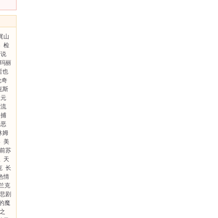
梶山
界
检
请说
玛丽
哲也
伦奇
克斯
五元
漂流
吾捕
罪恶
休姆
喜
美
前苏
理
天
克
长
色情
兰克
悲剧
的魔
之