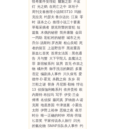
怪奇案件受理处
魑魅之影
不蓝
灯
光之鹤
在死亡之中
坏坯子
周刊文春推理小说BEST10
玛丽·
克拉克
约瑟夫·鲁尔达比
江泉
零
时
谋杀之心
推理小说三十要素
草莓采摘者
朋克刑警的冒犯
短
篇集
木偶的秘密
简井康隆
金田
一丙助
彩虹村的秘密
城市之光
乔尔·汤斯利·罗杰斯
桧山良昭
死
者的留言
上远野浩平
黑岩重吾
新血匕首奖
首席女法医：黑色通
告
月与蟹
大下宇陀儿
血魔法之
罪
新宿鲛系列
鼠男
首无·作祟之
物
橘外男
御手洗洁的舞蹈
多重
否定
编剧杀人事件
川久保笃
爱
德华·D·霍克
杀戮之病
东乡
荷
兰鞋之谜
替身
丹尼斯·勒翰
悖论
13
侦探伽利略系列
依井贵裕
欧
内斯特·布拉玛
写手
伊安·兰金
傅博
名侦探
藤冈真
罗纳德·A·诺
克斯
地底兽国
牛津迷案
小栗虫
太郎
伊野上裕伸
恶狼之夜
夜尽
时分
唯一正确的时钟
邓肯·劳瑞
匕首奖
平家传说杀人旅行
闪光
的氰化物
SMAP乐队杀人事件
约