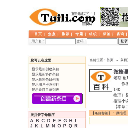
首页
|
焦点
|
推荐
|
专题
|
组织
|
标签
|
咨询
用户名：
密码：
当前位置：
首页
→ 条目
您可以在这里
显示最新创建条目
微推理
显示最新协作条目
老蔡
创
显示最热条目列表
作者:
显示用户推荐排行
140 
显示条目目录列表
推理》
推理
【本条
【条目标签】：
微推理
按拼音字母排序
A
B
C
D
E
F
G
H
I
J
K
L
M
N
O
P
Q
R