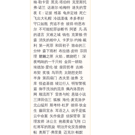
翰·勒卡雷
黑克·塔伯特
克里斯托
弗·诺兰
达谢尔·哈梅特
迷失的雪
夜
E：证据
维基
龟井定雄
死亡
飞出大礼帽
冷战谍魂
本多孝好
守口如瓶
穷追不舍
彼得·特恩布
尔
不可能犯罪诊断书
阿婆
凡·高
的遗言
灾难之城
钱包
克莱顿·劳
森
消失的相中人
卡罗尔·约翰·戴
利
第一死罪
和田初子
致命的三
分钟
森下雨村
布拉德·皮特
宗田
理
魍魉之匣
火焰，燃烧吧！
深
夜鸣响的一千只铃
金田一耕助
埃德加·爱伦·坡
柴田哲孝
吉姆·
布契
奖项
鸟羽亮
太朗想史郎
半身
第四扇门
杰夫里·迪弗
文
库
怪盗基德
绫辻行人
明智警视
篇
御手洗浊的流浪
佩内洛普的
网
顺流而下
雷兽与蛇
悬疑小说
三津田信三
狐猴
海伦·麦克洛伊
北山猛邦
斯考特·杜罗
彼得·狄金
生
藤田宜永
耳语之人
凶手是狐
云中命案
矢作俊彦
侦探臂章
盲
理发师
冰公主
抱着黄金飞翔
口
红将军的凯旋
明治开化安吾捕物
帖
奥斯丁·弗里曼
迈克尔·帕默