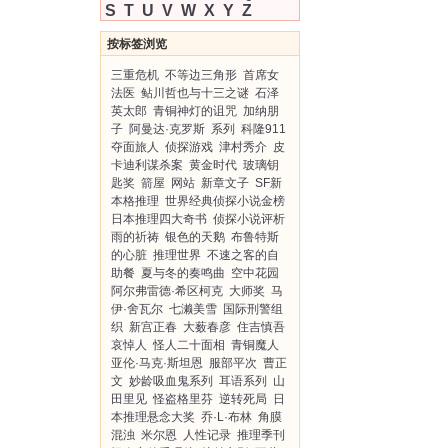
S
T
U
V
W
X
Y
Z
按标签浏览
三重危机
不等边三角形
首席女
法医
鲇川哲也与十三之谜
石泽
英太郎
青铜神灯的诅咒
加纳朋
子
阿曼达·克罗斯
系列
科隆911
夺面旅人
侦探游戏
津村秀介
皮
卡迪利谋杀案
黄金时代
玻璃钥
匙奖
箭屋
网站
新章文子
SF新
本格推理
世界经典侦探小说金榜
日本推理四大奇书
侦探小说评析
雨的祈祷
银色的天鹅
布鲁特斯
的心脏
推理世界
不速之客的自
助餐
夏与冬的奏鸣曲
空中花园
阿尔弗雷德·希区柯克
大师奖
马
伊·舍瓦尔
七濑美雪
国际刑警组
织
新宫正春
大薮春彦
住吉慎吾
哀悼人
怪人二十面相
青铜魔人
亚伦·马克·斯坦恩
服部平次
曹正
文
妙龄吸血鬼系列
耳语系列
山
田里见
怪盗格里芬
逆转死局
日
本推理悬念大奖
乔·L·布林
角膜
混浊
米尔恩
人性记录
推理季刊