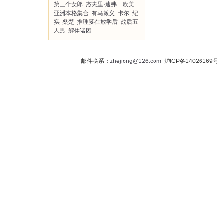
第三个女郎
杰夫里·迪弗 欧美
亚洲本格集合
有马赖义
卡尔
纪
实
桑楚
推理要在放学后
战后五
人男
解体诸因
邮件联系：
zhejiong@126.com
沪ICP备14026169